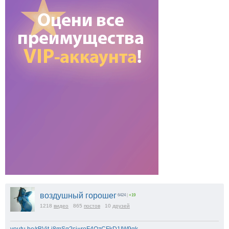
воздушный горошег
6424
|
+19
1218
видео
865
постов
10
друзей