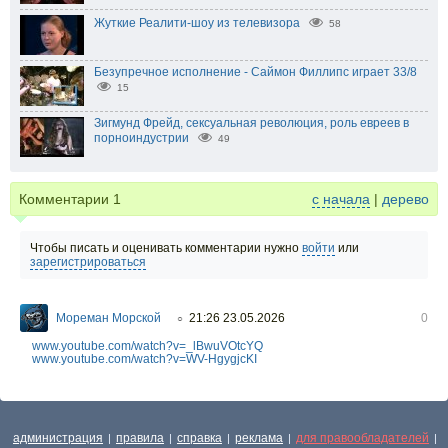
Жуткие Реалити-шоу из телевизора
58
Безупречное исполнение - Саймон Филлипс играет 33/8
15
Зигмунд Фрейд, сексуальная революция, роль евреев в
порноиндустрии
49
Комментарии
1
с начала
|
дерево
Чтобы писать и оценивать комментарии нужно
войти
или
зарегистрироваться
Мореман Морской
21:26 23.05.2026
0
○
www.youtube.com/watch?v=_lBwuVOtcYQ
www.youtube.com/watch?v=WV-HgygjcKI
администрация
правила
справка
реклама
для правообладателей
|
|
|
|
|