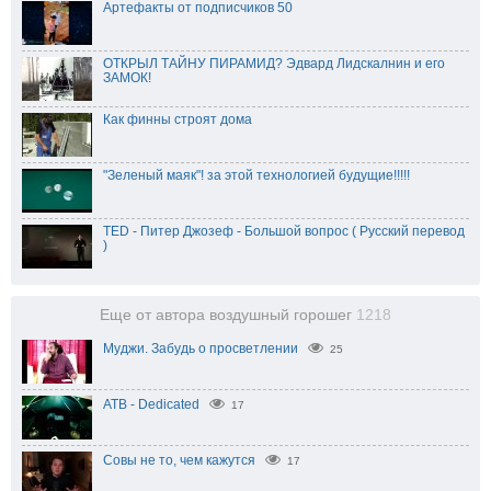
Артефакты от подписчиков 50
ОТКРЫЛ ТАЙНУ ПИРАМИД? Эдвард Лидскалнин и его
ЗАМОК!
Как финны строят дома
"Зеленый маяк"! за этой технологией будущие!!!!!
TED - Питер Джозеф - Большой вопрос ( Русский перевод
)
Еще от автора воздушный горошег
1218
Муджи. Забудь о просветлении
25
ATB - Dedicated
17
Совы не то, чем кажутся
17