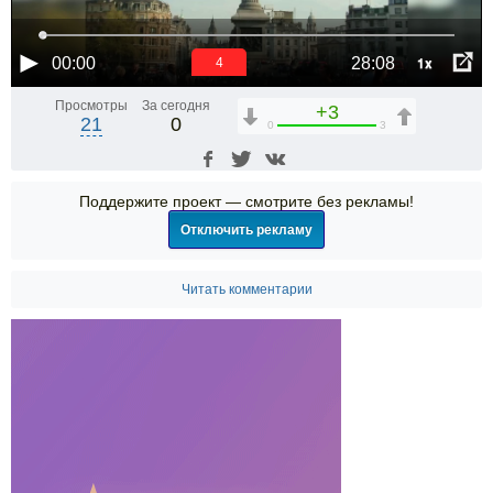
1x
00:00
28:08
3
Просмотры
За сегодня
+3
21
0
0
3
Поддержите проект — смотрите без рекламы!
Отключить рекламу
Читать комментарии