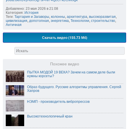
youtu.be/rBVjt-i8mSg?si=reF4QzCFkD1IW9gk
Добавлено: 23 мая 2026 в 21:08
Категория:
История
Теги:
Тартария и Загаворы
,
колонны
,
архитектура
,
высокоразвитая
,
цивилизация
,
допотопная
,
энергетика
,
Технологии
,
строительство
,
Античная
Скачать видео (155.73 Мб)
Похожее видео
ПЫТКА МОДОЙ 19 ВЕКА? Зачем на самом деле были
нужны корсеты?
Образ будущего. Русские алгоритмы управления. Сергей
Хапров
НЭМП - производитель вибропрессов
Высокотехнологичный кран