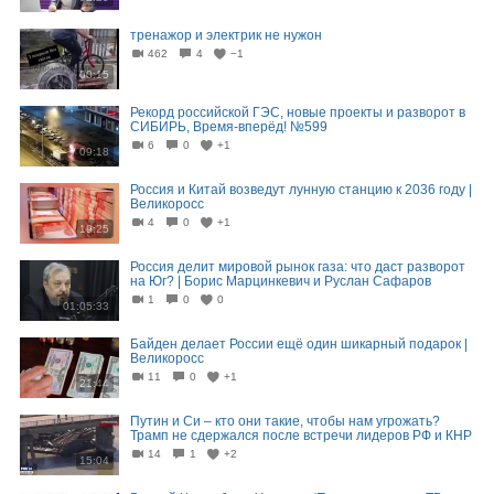
тренажор и электрик не нужон
462
4
−1
00:15
Рекорд российской ГЭС, новые проекты и разворот в
СИБИРЬ, Время-вперёд! №599
6
0
+1
09:18
Россия и Китай возведут лунную станцию к 2036 году |
Великоросс
4
0
+1
19:25
Россия делит мировой рынок газа: что даст разворот
на Юг? | Борис Марцинкевич и Руслан Сафаров
1
0
0
01:05:33
Байден делает России ещё один шикарный подарок |
Великоросс
11
0
+1
21:44
Путин и Си – кто они такие, чтобы нам угрожать?
Трамп не сдержался после встречи лидеров РФ и КНР
14
1
+2
15:04