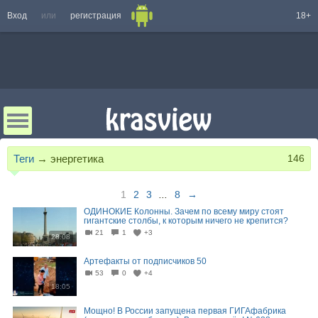
Вход
или
регистрация
18+
Теги
→
энергетика
146
1
2
3
...
8
→
ОДИНОКИЕ Колонны. Зачем по всему миру стоят
гигантские столбы, к которым ничего не крепится?
21
1
+3
28:08
Артефакты от подписчиков 50
53
0
+4
18:05
Мощно! В России запущена первая ГИГАфабрика