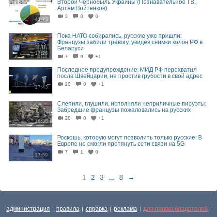
Второй Чернобыль Украины (Познавательное ТВ,
Артём Войтенков)
3
0
0
41:23
Пока НАТО собирались, русские уже пришли:
Французы забили тревогу, увидев снимки колон РФ в
Беларуси
17:26
7
0
+1
Последнее предупреждение: МИД РФ перехватил
посла Швейцарии, не простив грубости в свой адрес
20
0
+1
17:43
Слепили, глушили, исполняли неприличные пируэты:
Забредшие французы пожаловались на русских
28
0
+1
16:38
Роскошь, которую могут позволить только русские: В
Европе не смогли протянуть сети связи на 5G
7
1
0
17:59
1
2
3
...
8
→
администрация
правила
справка
реклама
для правообладателей
|
|
|
|
|