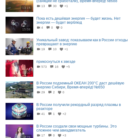
(санкции не сработали), Время-вперёд! №688
13
30
+1
13:15
Пока есть дешёвая энергия — будет жизнь. Нет
энергии — будет верблюд
4
0
0
15:08
Уникальный завод: показываем как в России отходы
превращают в энергию
19
10
+1
13:54
прикоснуться к звезде
573
16
+5
01:05
В России подземный ОКЕАН 200°C даст дешёвую
энергию Сибири, Время-вперёд! №650
29
2
0
11:31
В России получили рекордный разряд плазмы в
реакторе
41
1
+2
02:47
В России создали свои мощные турбины. Это
сложнее чем авиадвигатель
17
0
+3
02:29