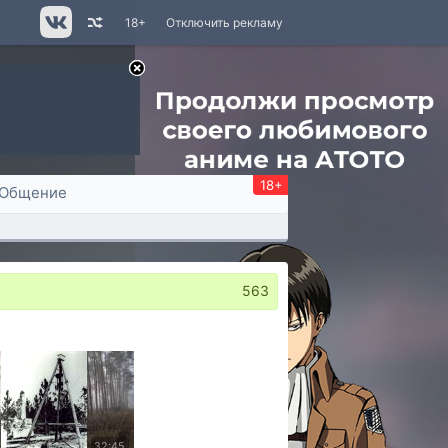
18+
Отключить рекламу
18+
Общение
563
32:45