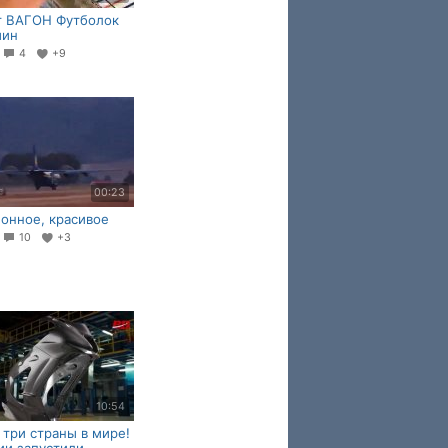
т ВАГОН Футболок
мин
5
4
+9
00:23
онное, красивое
0
10
+3
10:54
 три страны в мире!