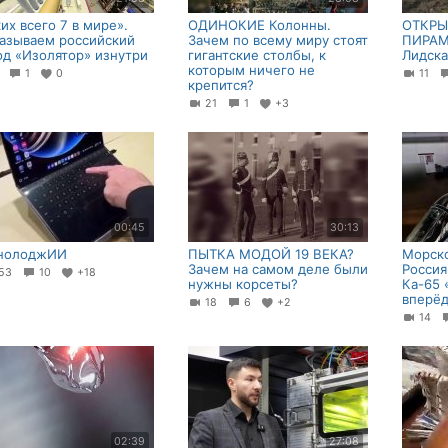
ких всего 7 в мире».
ОДИНОКИЕ Колонны.
ОТКРЫ
азываем российский
Зачем по всему миру стоят
ПИРАМ
од «Изолятор» изнутри
гигантские столбы, к
Лидска
которым ничего не
8
1
0
11
крепится?
21
1
+3
00:45
30:13
нолоджИИ
ПЫТКА МОДОЙ 19 ВЕКА?
Морско
Зачем на самом деле были
Россия
53
10
+18
нужны корсеты?
Ка-65 
вперё
18
6
+2
14
02:39
27:08