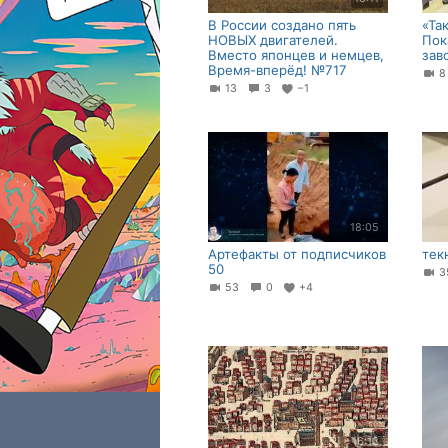
В России создано пять
«Та
НОВЫХ двигателей.
Пок
Вместо японцев и немцев,
зав
Время-вперёд! №717
13
3
−1
18:05
Артефакты от подписчиков
тек
50
3
53
0
+4
16:13