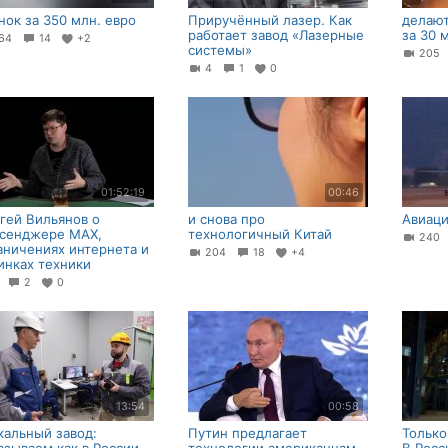
нок за 350 млн. евро
Приручённый лазер. Как
делаю
работает завод «Лазерные
за 30 
64
14
+2
системы»
20
4
1
0
01:52:19
00:46
гей Вильянов о
и снова про
Авиаци
сенджере MAX,
технологичный Китай
24
аничениях интернета и
204
18
+4
инках техники
7
2
0
13:54
00:58
кальный завод:
Путин предлагает
Только