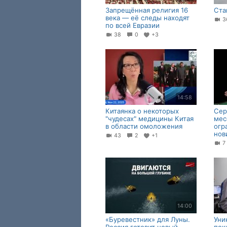
Запрещённая религия 16
Ста
века — её следы находят
3
по всей Евразии
38
0
+3
14:58
Китаянка о некоторых
Сер
"чудесах" медицины Китая
мес
в области омоложения
огр
нов
43
2
+1
14:00
«Буревестник» для Луны.
Уни