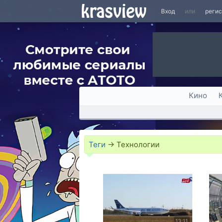
Вход
или
реги
Кино
Теги
→
Технологии
13:11