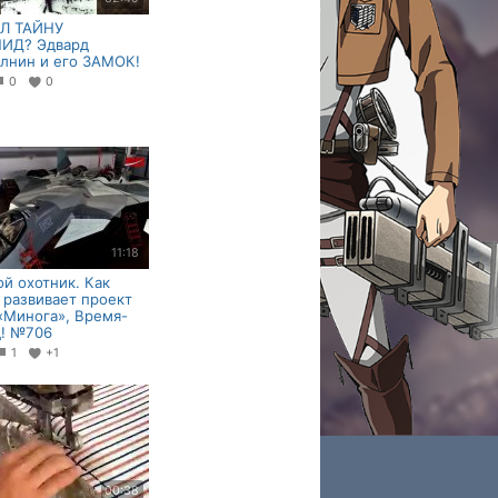
Л ТАЙНУ
ИД? Эдвард
лнин и его ЗАМОК!
0
0
11:18
й охотник. Как
 развивает проект
«Минога», Время-
д! №706
1
+1
00:38