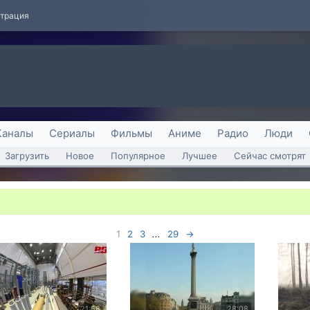
страция
Каналы
Сериалы
Фильмы
Аниме
Радио
Люди
Загрузить
Новое
Популярное
Лучшее
Сейчас смотрят
1
2
3
...
29
→
21:58
28:08