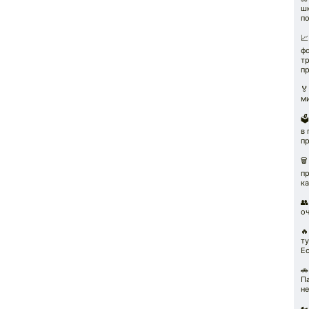
ш
по

ф
тр
пр
🏅
м
🗳
в
пр
🗑
пр
к
👥
о
🔥
т
Ес

П
не