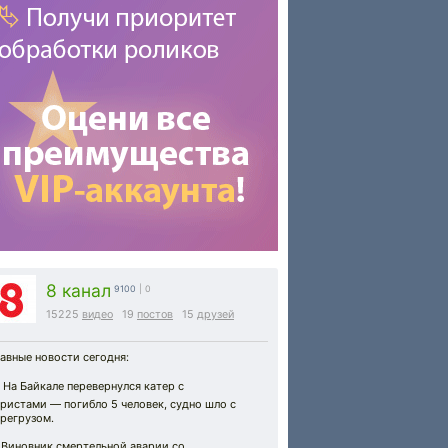
8 канал
9100
| 0
15225
видео
19
постов
15
друзей
авные новости сегодня:
️ На Байкале перевернулся катер с
ристами — погибло 5 человек, судно шло с
регрузом.
 Виновник смертельной аварии со