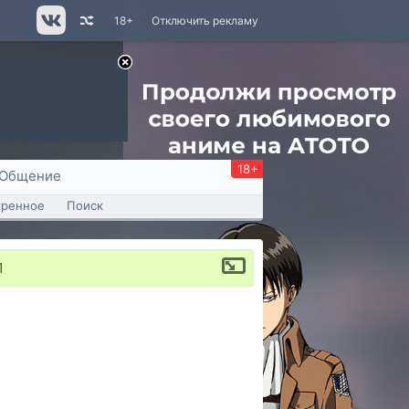
18+
Отключить рекламу
18+
Общение
тренное
Поиск
1