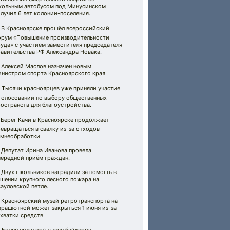
кольным автобусом под Минусинском
лучил 6 лет колонии-поселения.
 В Красноярске прошёл всероссийский
орум «Повышение производительности
уда» с участием заместителя председателя
авительства РФ Александра Новака.
 Алексей Маслов назначен новым
инистром спорта Красноярского края.
️ Тысячи красноярцев уже приняли участие
 голосовании по выбору общественных
остранств для благоустройства.
️ Берег Качи в Красноярске продолжает
евращаться в свалку из-за отходов
амнеобработки.
 Депутат Ирина Иванова провела
чередной приём граждан.
 Двух школьников наградили за помощь в
ушении крупного лесного пожара на
ауловской петле.
 Красноярский музей ретротранспорта на
арашютной может закрыться 1 июня из-за
хватки средств.