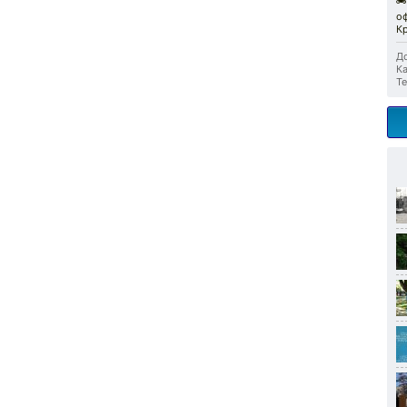
🏍
о
К
До
Ка
Те