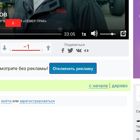
5
1x
33:05
Поделиться
−1
1
0
Отключить рекламу
мотрите без рекламы!
с начала
|
дерево
о
войти
или
зарегистрироваться
Гл
🛥
ту
пе
⚖️