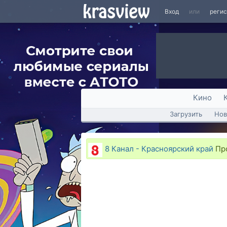
Вход
или
реги
Кино
Загрузить
Нов
8 Канал - Красноярский край
Про