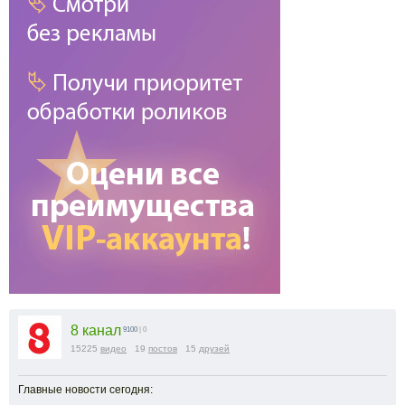
8 канал
9100
| 0
15225
видео
19
постов
15
друзей
Главные новости сегодня: