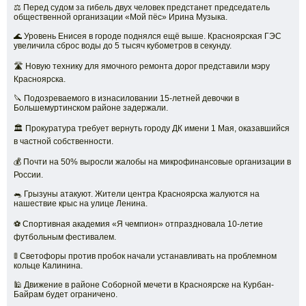
⚖️ Перед судом за гибель двух человек предстанет председатель
общественной организации «Мой пёс» Ирина Музыка.
🌊 Уровень Енисея в городе поднялся ещё выше. Красноярская ГЭС
увеличила сброс воды до 5 тысяч кубометров в секунду.
🛣️ Новую технику для ямочного ремонта дорог представили мэру
Красноярска.
🔪 Подозреваемого в изнасиловании 15-летней девочки в
Большемуртинском районе задержали.
🏛️ Прокуратура требует вернуть городу ДК имени 1 Мая, оказавшийся
в частной собственности.
💰 Почти на 50% выросли жалобы на микрофинансовые организации в
России.
🐀 Грызуны атакуют. Жители центра Красноярска жалуются на
нашествие крыс на улице Ленина.
⚽ Спортивная академия «Я чемпион» отпраздновала 10-летие
футбольным фестивалем.
🚦 Светофоры против пробок начали устанавливать на проблемном
кольце Калинина.
🕌 Движение в районе Соборной мечети в Красноярске на Курбан-
Байрам будет ограничено.