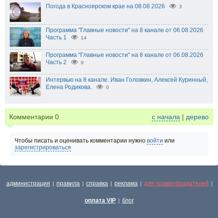
Погода в Красноярском крае на 08.08.2026
3
Программа "Главные новости" на 8 канале от 06.08.2026
Часть 1
14
Программа "Главные новости" на 8 канале от 06.08.2026
Часть 2
9
Интервью на 8 канале. Иван Головкин, Алексей Куринный,
Елена Родикова.
0
Комментарии
0
с начала
|
дерево
Чтобы писать и оценивать комментарии нужно
войти
или
зарегистрироваться
администрация
правила
справка
реклама
для правообладателей
|
|
|
|
|
оплата VIP
блог
|