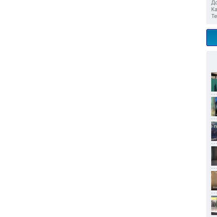
До
Ка
Те