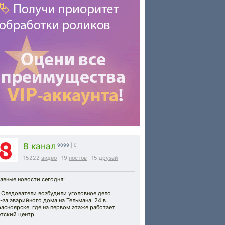
8 канал
9099
| 0
15222
видео
19
постов
15
друзей
авные новости сегодня:
 Следователи возбудили уголовное дело
-за аварийного дома на Тельмана, 24 в
асноярске, где на первом этаже работает
тский центр.