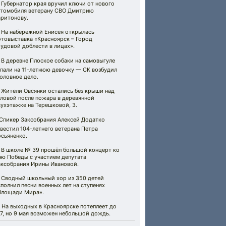
 Губернатор края вручил ключи от нового
втомобиля ветерану СВО Дмитрию
аритонову.
 На набережной Енисея открылась
отовыставка «Красноярск – Город
удовой доблести в лицах».
 В деревне Плоское собаки на самовыгуле
пали на 11-летнюю девочку — СК возбудил
оловное дело.
 Жители Овсянки остались без крыши над
оловой после пожара в деревянной
ухэтажке на Терешковой, 3.
️ Спикер Заксобрания Алексей Додатко
вестил 104-летнего ветерана Петра
сьяненко.
 В школе № 39 прошёл большой концерт ко
ню Победы с участием депутата
аксобрания Ирины Ивановой.
 Сводный школьный хор из 350 детей
полнил песни военных лет на ступенях
Площади Мира».
 На выходных в Красноярске потеплеет до
7, но 9 мая возможен небольшой дождь.