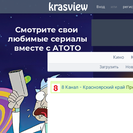
Вход
или
реги
Кино
Загрузить
Нов
8 Канал - Красноярский край
Про