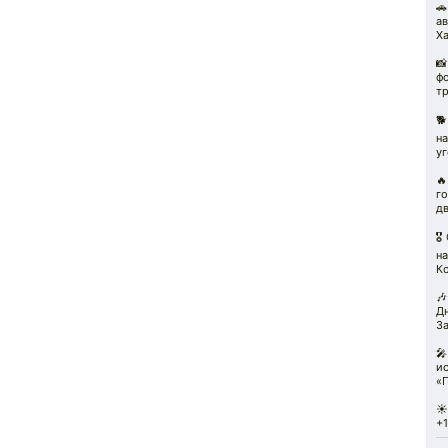
🚗
а
Х

ф
тр
🐕
на
уг
🔥
г
дв
🎖
на
Ко

Д
З

ис
«
☀️
+1