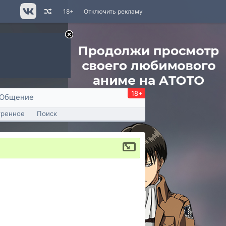
18+
Отключить рекламу
18+
Общение
тренное
Поиск