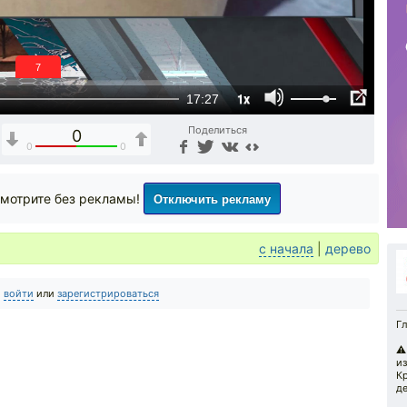
6
1x
17:27
Поделиться
0
0
0
Отключить рекламу
мотрите без рекламы!
с начала
|
дерево
о
войти
или
зарегистрироваться
Гл
⚠️
из
Кр
де