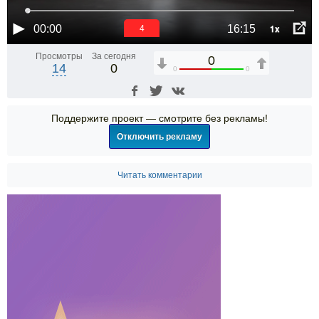
1x
00:00
16:15
4
Просмотры
За сегодня
0
14
0
0
0
Поддержите проект — смотрите без рекламы!
Отключить рекламу
Читать комментарии