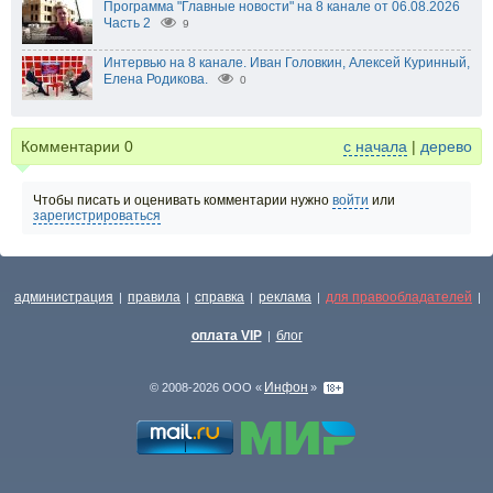
Программа "Главные новости" на 8 канале от 06.08.2026
Часть 2
9
Интервью на 8 канале. Иван Головкин, Алексей Куринный,
Елена Родикова.
0
Комментарии
0
с начала
|
дерево
Чтобы писать и оценивать комментарии нужно
войти
или
зарегистрироваться
администрация
правила
справка
реклама
для правообладателей
|
|
|
|
|
оплата VIP
блог
|
Инфон
© 2008-2026 ООО «
»