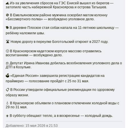
🌊 Из-за увеличения сбросов на ГЭС Енисей вышел из берегов —
затопило часть набережной Красноярска и острова Татышев.
🚫 В Емельяновском районе мужчина оскорбил матом колонну
«Бессмертного полка» — возбуждено уголовное дело.
🐕 В деревне Плоское стая собак напала на 11-летнюю школьницу —
ребёнку наложили швы.
🛣️ Новую дорогу в переулке Боготольский откроют в 2027 году.
🤢 В Красноярском кадетском корпусе массово отравились
воспитанники — возбуждено дело.
⚖️ Депутат Ирина Иванова добилась возобновления уголовного дела о
ДТП в Козульке.
🗳️ «Единая Россия» завершила регистрацию кандидатов на
праймериз — голосование пройдёт с 25 по 31 мая.
📋 В России утвердили официальные рекомендации по здоровому
образу жизни.
💧 В Красноярске объявили о плановом отключении холодной воды с
29 по 31 мая.
☀️ В субботу обещают тепло, а в воскресенье — холодный дождь.
Добавлено: 15 мая 2026 в 21:53