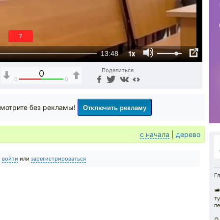
6
1x
13:48
Поделиться
0
0
0
Отключить рекламу
мотрите без рекламы!
с начала
|
дерево
о
войти
или
зарегистрироваться
Гл
🛥
ту
пе
⚖️