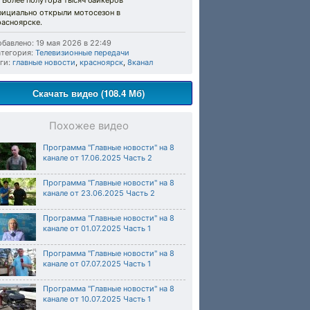
️ Более полутора тысяч байкеров
фициально открыли мотосезон в
расноярске.
бавлено: 19 мая 2026 в 22:49
тегория:
Телевизионные передачи
ги:
главные новости
,
красноярск
,
8канал
Скачать видео (108.4 Мб)
Похожее видео
Программа "Главные новости" на 8
канале от 17.06.2025 Часть 2
Программа "Главные новости" на 8
канале от 23.06.2025 Часть 2
Программа "Главные новости" на 8
канале от 01.07.2025 Часть 1
Программа "Главные новости" на 8
канале от 07.07.2025 Часть 1
Программа "Главные новости" на 8
канале от 10.07.2025 Часть 1