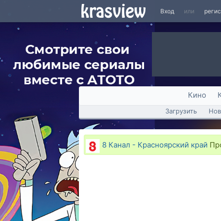
Вход
или
реги
Кино
Загрузить
Нов
8 Канал - Красноярский край
Про