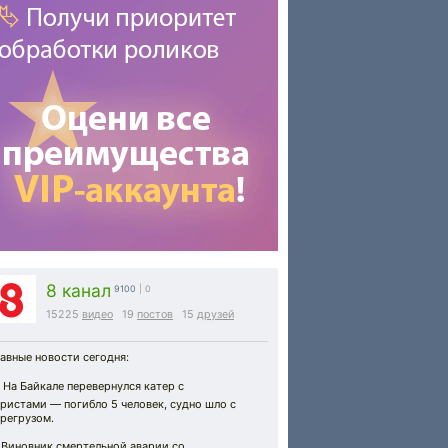
8 канал
9100
| 0
15225
видео
19
постов
15
друзей
авные новости сегодня:
️ На Байкале перевернулся катер с
ристами — погибло 5 человек, судно шло с
регрузом.
 Виновник смертельной аварии со