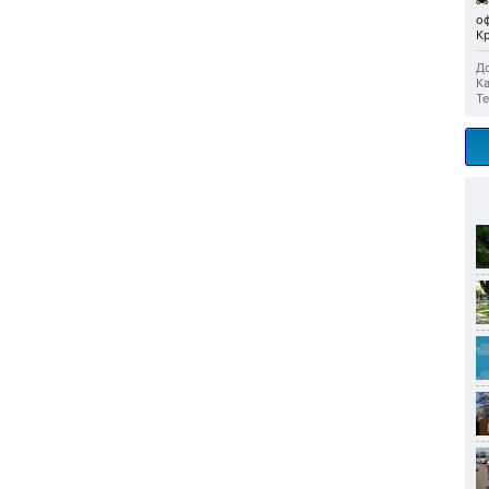
🏍
о
К
До
Ка
Те