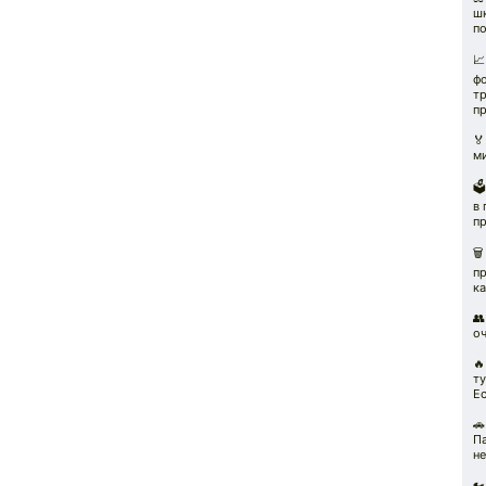
ш
по

ф
тр
пр
🏅
м
🗳
в
пр
🗑
пр
к
👥
о
🔥
т
Ес

П
не