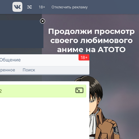
18+
Отключить рекламу
18+
Общение
тренное
Поиск
2