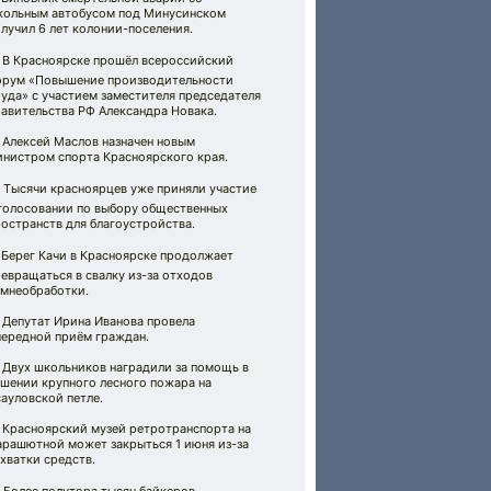
кольным автобусом под Минусинском
лучил 6 лет колонии-поселения.
 В Красноярске прошёл всероссийский
орум «Повышение производительности
уда» с участием заместителя председателя
авительства РФ Александра Новака.
 Алексей Маслов назначен новым
инистром спорта Красноярского края.
️ Тысячи красноярцев уже приняли участие
 голосовании по выбору общественных
остранств для благоустройства.
️ Берег Качи в Красноярске продолжает
евращаться в свалку из-за отходов
амнеобработки.
 Депутат Ирина Иванова провела
чередной приём граждан.
 Двух школьников наградили за помощь в
ушении крупного лесного пожара на
ауловской петле.
 Красноярский музей ретротранспорта на
арашютной может закрыться 1 июня из-за
хватки средств.