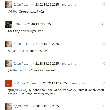
Дядя Лёха
23:52 19.12.2025
в ответ на ↓
0
○
@
370z
,
Смотря какой лёд
370z
21:46 19.12.2025
+1
○
тает лед при минусе же е
Дядя Лёха
21:44 19.12.2025
0
○
А! Дак это в центре Сибире!
Дядя Лёха
21:38 19.12.2025
в ответ на ↓
0
○
@
Zahar Puzikov
,
У меня их много!
★
Zahar Puzikov
21:22 19.12.2025
в ответ на ↓
0
○
@
Дядя Лёха
,
Ну давай,за Красноярск только,синявка,и карты свои
засунь по определённому адресу
Дядя Лёха
20:37 19.12.2025
0
○