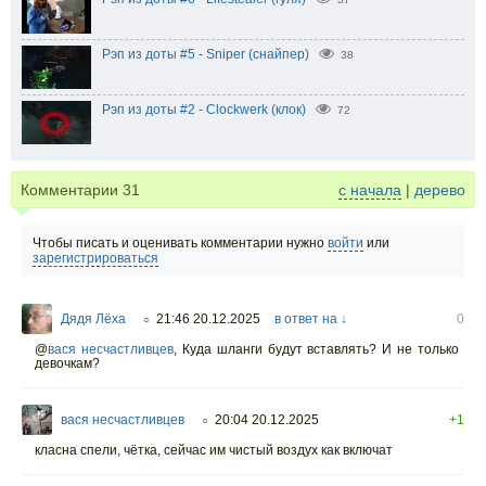
Рэп из доты #5 - Sniper (снайпер)
38
Рэп из доты #2 - Clockwerk (клок)
72
Комментарии
31
с начала
|
дерево
Чтобы писать и оценивать комментарии нужно
войти
или
зарегистрироваться
Дядя Лёха
21:46 20.12.2025
в ответ на ↓
0
○
@
вася несчастливцев
,
Куда шланги будут вставлять? И не только
девочкам?
вася несчастливцев
20:04 20.12.2025
+1
○
класна спели, чётка, сейчас им чистый воздух как включат