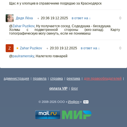
Щас я у хлопцив в справочнике погдядаю за Краснодярск
Дядя Лёха
20:36 19.12.2025
в ответ на ↓
0
○
@
Zahar Puzikov
,
Ну получается сосед. Содедушка - беседушка.
Холмы с подветренной стороны (юго-запад). Карту
топографическую могу скинуть, если не понимаеш
★
Zahar Puzikov
20:33 19.12.2025
в ответ на ↓
0
○
@
paulramensky
,
Налетело говнарей
администрация
правила
справка
реклама
для правообладателей
|
|
|
|
|
оплата VIP
блог
|
Инфон
© 2008-2026 ООО «
»