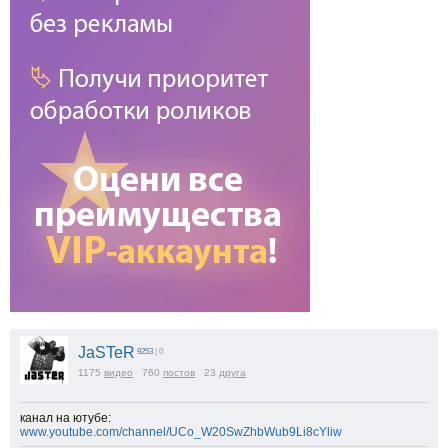
JaSTeR
9253
| 0
1175
видео
760
постов
23
друга
канал на ютубе:
www.youtube.com/channel/UCo_W20SwZhbWub9Li8cYliw