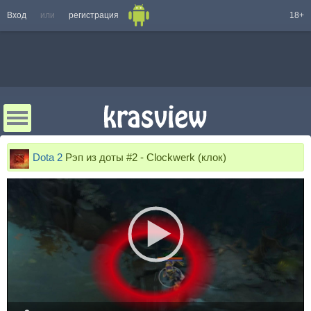
Вход
или
регистрация
18+
Dota 2
Рэп из доты #2 - Clockwerk (клок)