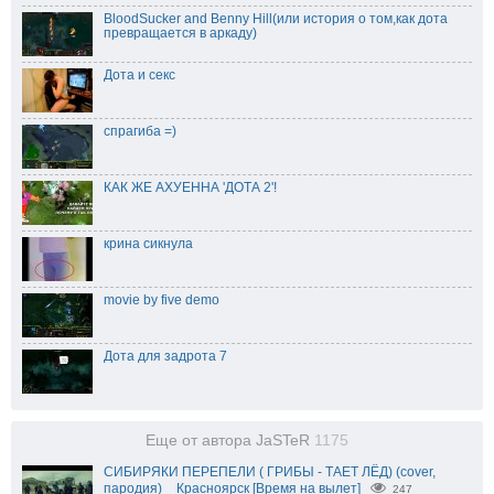
BloodSucker and Benny Hill(или история о том,как дота
превращается в аркаду)
Дота и секс
спрагиба =)
КАК ЖЕ АХУЕННА 'ДОТА 2'!
крина сикнула
movie by five demo
Дота для задрота 7
Еще от автора JaSTeR
1175
СИБИРЯКИ ПЕРЕПЕЛИ ( ГРИБЫ - ТАЕТ ЛЁД) (cover,
пародия) _ Красноярск [Время на вылет]
247