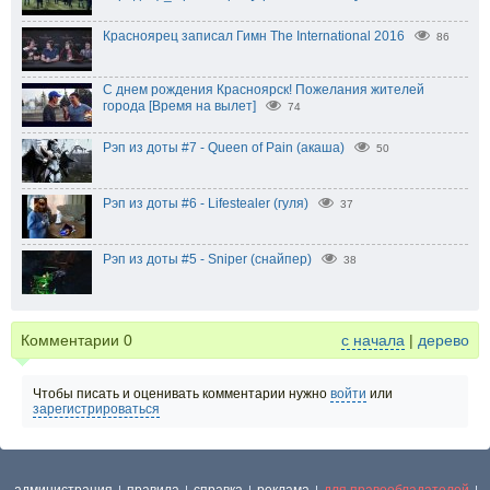
Красноярец записал Гимн The International 2016
86
С днем рождения Красноярск! Пожелания жителей
города [Время на вылет]
74
Рэп из доты #7 - Queen of Pain (акаша)
50
Рэп из доты #6 - Lifestealer (гуля)
37
Рэп из доты #5 - Sniper (снайпер)
38
Комментарии
0
с начала
|
дерево
Чтобы писать и оценивать комментарии нужно
войти
или
зарегистрироваться