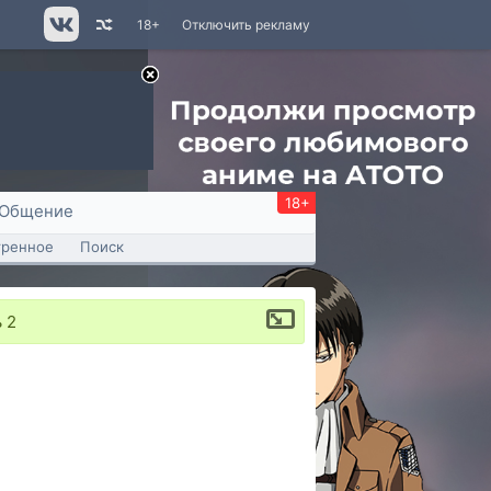
18+
Отключить рекламу
18+
Общение
тренное
Поиск
 2