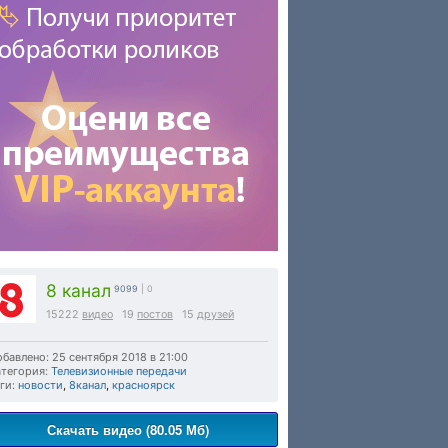
8 канал
9099
| 0
15222
видео
19
постов
15
друзей
бавлено: 25 сентября 2018 в 21:00
тегория:
Телевизионные передачи
ги:
новости
,
8канал
,
красноярск
Скачать видео (80.05 Мб)