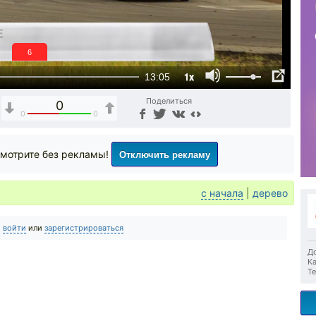
5
1x
13:05
Поделиться
0
0
0
Отключить рекламу
мотрите без рекламы!
с начала
|
дерево
о
войти
или
зарегистрироваться
До
Ка
Те