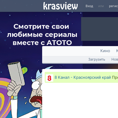
Вход
или
реги
Кино
Загрузить
Нов
8 Канал - Красноярский край
Про