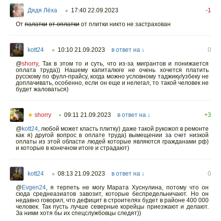
Дядя Лёха
17:40 22.09.2023
-1
○
От
палатки
от оплатки
от плитки никто не застрахован
kott24
10:10 21.09.2023
в ответ на ↓
0
○
@
shorry
,
Так в этом то и суть, что из-за мигрантов и понижается
оплата труда)) Нашему капиталюге не очень хочется платить
русскому по фулл-прайсу, когда можно условному таджику/узбеку не
доплачивать, особенно, если он еще и нелегал, то такой человек не
будет жаловаться)
★
shorry
09:11 21.09.2023
в ответ на ↓
+3
•
@
kott24
,
любой может класть плитку) даже такой рукожоп в ремонте
как я) другой вопрос в оплате труда) вымещении за счет низкой
оплаты из этой области людей которые являются гражданами рф)
и которые в конечном итоге и страдают)
kott24
08:13 21.09.2023
в ответ на ↓
0
○
@
Evgen24
,
я терпеть не могу Марата Хуснулина, потому что он
сюда среднеазиатов завозит, которые беспредельничают. Но он
недавно говорил, что дефицит в строителях будет в районе 400 000
человек. Так пусть лучше северные корейцы приезжают и делают.
За ними хотя бы их спецслужбовцы следят))