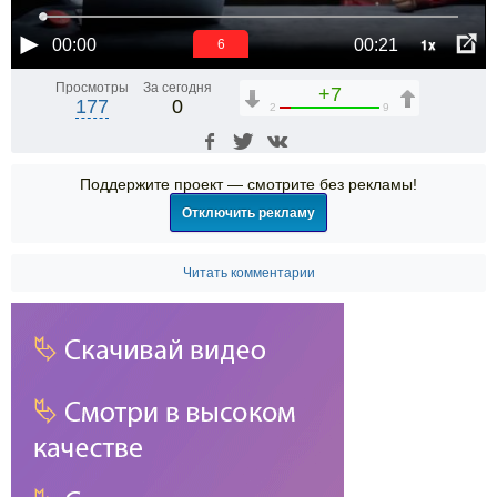
1x
00:00
00:21
6
Просмотры
За сегодня
+7
177
0
2
9
Поддержите проект — смотрите без рекламы!
Отключить рекламу
Читать комментарии