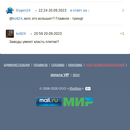
Evgen24
22:24 20.09.2023
в ответ на ↓
0
○
@
kott24
,
кого это колышет? Главное - тренд!
kott24
20:59 20.09.2023
+1
○
Заводы умеют класть плитки?
администрация
правила
справка
реклама
для правообладателей
|
|
|
|
|
оплата VIP
блог
|
Инфон
© 2008-2026 ООО «
»