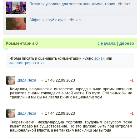
Позвали уфолога для экспертного комментария
297
Айфон и ютуб с нуля
253
Комментарии
8
с начала
|
дерево
Чтобы писать и оценивать комментарии нужно
войти
или
зарегистрироваться
Дядя Лёха
17:46 22.09.2023
-1
○
Комуняки, пекущиеся о интересах народа в виде промышленного
развития с нами совпадают в этой части. По пути. Сталиных бы не
травили - и мы бы не лезли к ним с национализмом
Дядя Лёха
17:44 22.09.2023
-1
○
Теоретически, международна торговля трудовым ресурсом тоже
имеет право на существование. Но это должно быть под котролем
национальной власти, а не так как у нас - лиш бы выгода