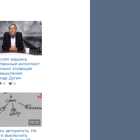
24:51
слит машина.
твенный интеллект
ельно зловещая
 мышления.
ндр Дугин
0
0
08:08
н авторитета. Не
те выключить