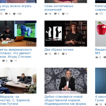
ту игру можно играть
Семь когнитивных
Катег
оем
искажений
соврем
13
4
+46
16
4
+1
177
25:36
13:38
реты американского
Два образа логики
Введе
сплана»: что движет
№2
12
0
0
ком. Игорь Стечкин
3
9
0
−1
01:04:48
23:52
.Фёдоров -за
Дeбил становится новой
4 зако
чество. С. Баринов
общественной нopмой.
Гусев
отив Путина
Индивидуализм как форма
18