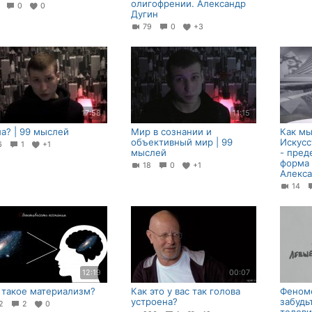
олигофрении. Александр
0
0
0
Дугин
79
0
+3
17:58
11:15
а? | 99 мыслей
Мир в сознании и
Как мы
объективный мир | 99
Искусс
16
1
+1
мыслей
- пред
форма
18
0
+1
Алекса
14
12:19
00:07
 такое материализм?
Как это у вас так голова
Феноме
устроена?
забудь
22
2
0