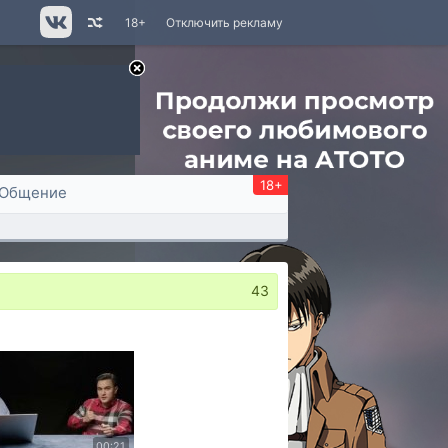
18+
Отключить рекламу
18+
Общение
43
00:21