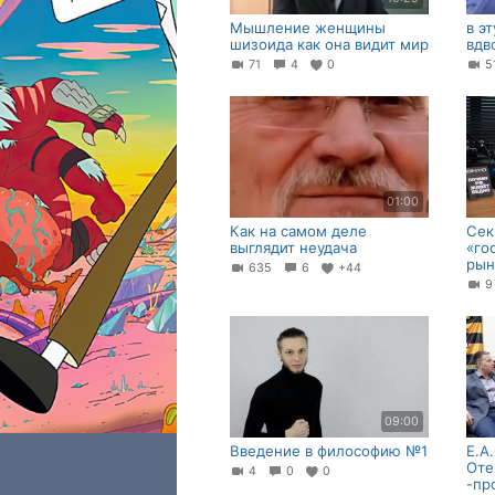
Мышление женщины
в э
шизоида как она видит мир
вдв
71
4
0
5
01:00
Как на самом деле
Сек
выглядит неудача
«го
рын
635
6
+44
09:00
Введение в философию №1
Е.А
Оте
4
0
0
-пр