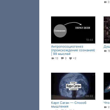
19:44
Антропосоциогенез
Душ
(происхождение сознания)
| 99 мыслей
13
3
+2
09:22
Карл Саган — Способ
Что
мышления