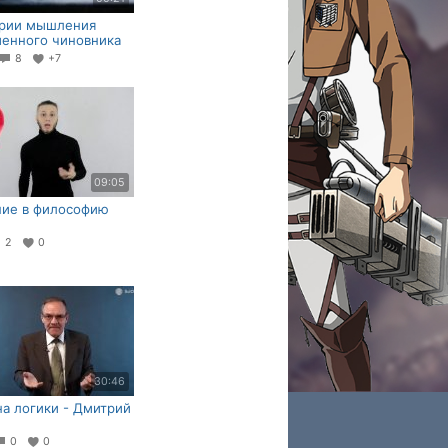
ории мышления
енного чиновника
8
+7
09:05
ние в философию
2
0
30:46
на логики - Дмитрий
0
0