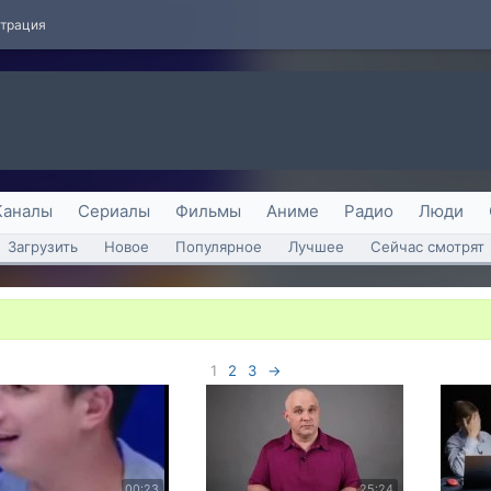
страция
Каналы
Сериалы
Фильмы
Аниме
Радио
Люди
Загрузить
Новое
Популярное
Лучшее
Сейчас смотрят
1
2
3
→
00:23
25:24