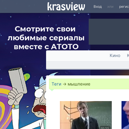
Вход
или
реги
Кино
Теги
→
мышление
10:25