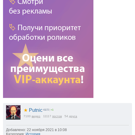
★
Putnic
41172
|
+1
7100
видео
11117
постов
54
друга
Добавлено: 22 ноября 2021 в 10:08
Категория:
История