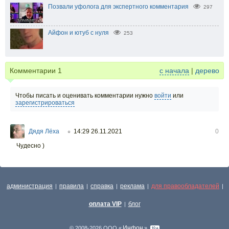
Позвали уфолога для экспертного комментария
297
Айфон и ютуб с нуля
253
Комментарии
1
с начала
|
дерево
Чтобы писать и оценивать комментарии нужно
войти
или
зарегистрироваться
Дядя Лёха
14:29 26.11.2021
0
○
Чудесно )
администрация
правила
справка
реклама
для правообладателей
|
|
|
|
|
оплата VIP
блог
|
Инфон
© 2008-2026 ООО «
»