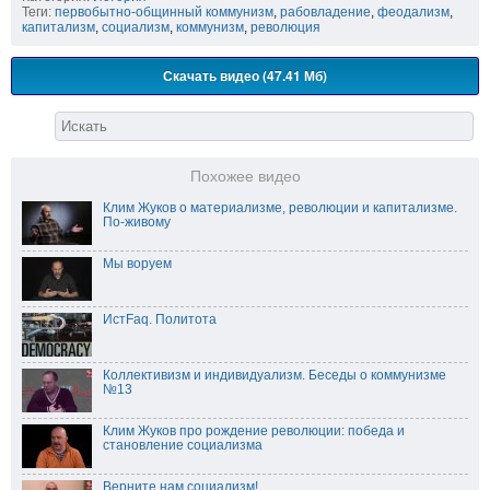
Теги:
первобытно-общинный коммунизм
,
рабовладение
,
феодализм
,
капитализм
,
социализм
,
коммунизм
,
революция
Скачать видео (47.41 Мб)
Похожее видео
Клим Жуков о материализме, революции и капитализме.
По-живому
Мы воруем
ИстFaq. Политота
Коллективизм и индивидуализм. Беседы о коммунизме
№13
Клим Жуков про рождение революции: победа и
становление социализма
Верните нам социализм!