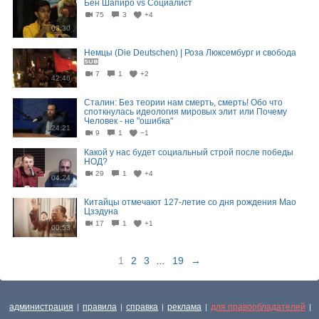
Бен Шапиро vs Социалист
75
3
+4
03:30
Немцы (Die Deutschen) | Роза Люксембург и свобода
7
1
+2
42:46
Сталин: Без теории нам смерть, смерть! Обо что
споткнулась идеология мировых элит или Почему
Человек - не "ошибка"
24:21
9
1
−1
Какой у нас будет социальный строй после победы
НОД?
29
1
+4
04:24
Китайцы отмечают 127-летие со дня рождения Мао
Цзэдуна
17
1
+1
00:53
1
2
3
...
19
→
администрация
правила
справка
реклама
для правообладателей
|
|
|
|
|