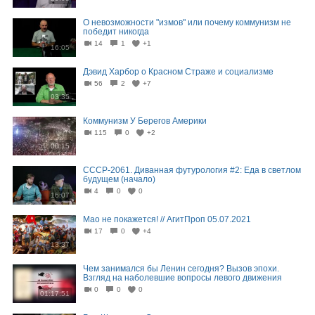
О невозможности "измов" или почему коммунизм не
победит никогда
14
1
+1
16:05
Дэвид Харбор о Красном Страже и социализме
56
2
+7
03:35
Коммунизм У Берегов Америки
115
0
+2
00:15
СССР-2061. Диванная футурология #2: Еда в светлом
будущем (начало)
4
0
0
16:07
Мао не покажется! // АгитПроп 05.07.2021
17
0
+4
13:37
Чем занимался бы Ленин сегодня? Вызов эпохи.
Взгляд на наболевшие вопросы левого движения
0
0
0
01:17:51