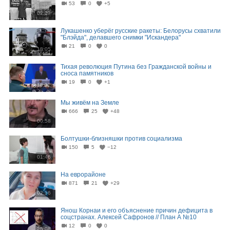
53
0
+5
02:27
Лукашенко уберёг русские ракеты: Белорусы схватили
"Блэйда", делавшего снимки "Искандера"
21
0
0
18:05
Тихая революция Путина без Гражданской войны и
сноса памятников
19
0
+1
18:32
Мы живём на Земле
666
25
+48
00:58
Болтушки-близняшки против социализма
150
5
−12
01:46
На еврорайоне
871
21
+29
02:56
Янош Корнаи и его объяснение причин дефицита в
соцстранах. Алексей Сафронов // План А №10
12
0
0
25:08