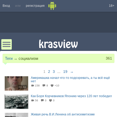
Вход
или
регистрация
18+
Теги
→
социализм
361
1
2
3
...
19
→
Америкашка начал что-то подозревать, а ты всё ещё
нет
158
8
+10
01:44
Как Боря Корчевников Японию через 120 лет победил
56
0
0
01:48
Живая речь В.И.Ленина об антисемитизме