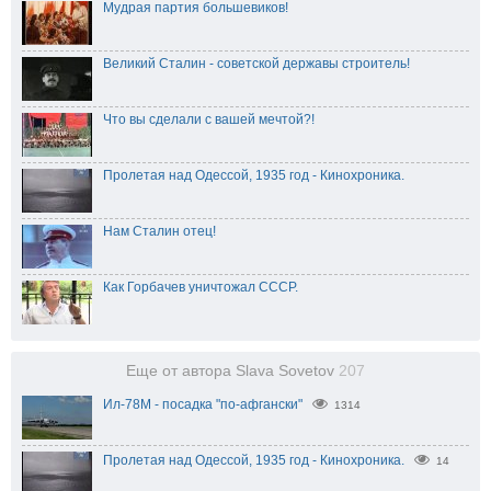
Мудрая партия большевиков!
Великий Сталин - советской державы строитель!
Что вы сделали с вашей мечтой?!
Пролетая над Одессой, 1935 год - Кинохроника.
Нам Сталин отец!
Как Горбачев уничтожал СССР.
Еще от автора Slava Sovetov
207
Ил-78М - посадка "по-афгански"
1314
Пролетая над Одессой, 1935 год - Кинохроника.
14