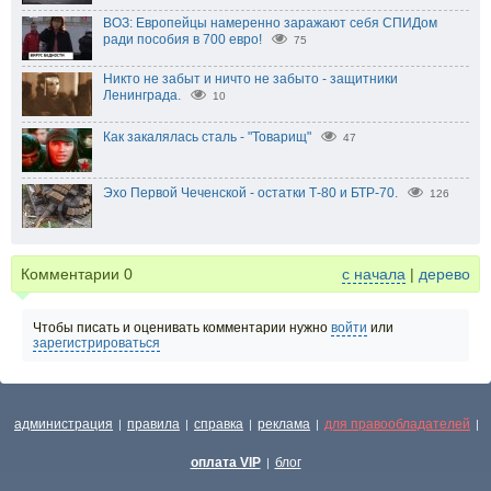
ВОЗ: Европейцы намеренно заражают себя СПИДом
ради пособия в 700 евро!
75
Никто не забыт и ничто не забыто - защитники
Ленинграда.
10
Как закалялась сталь - "Товарищ"
47
Эхо Первой Чеченской - остатки Т-80 и БТР-70.
126
Комментарии
0
с начала
|
дерево
Чтобы писать и оценивать комментарии нужно
войти
или
зарегистрироваться
администрация
правила
справка
реклама
для правообладателей
|
|
|
|
|
оплата VIP
блог
|