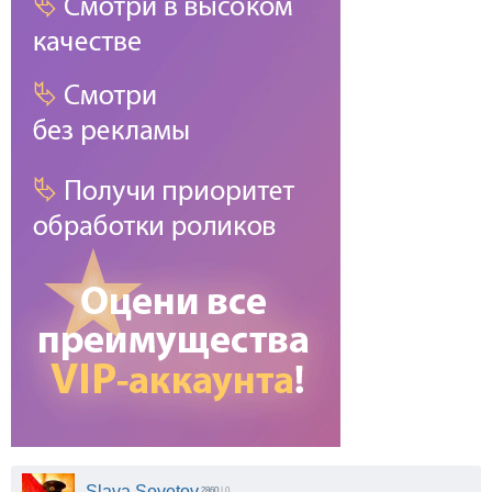
Slava Sovetov
2860
| 0