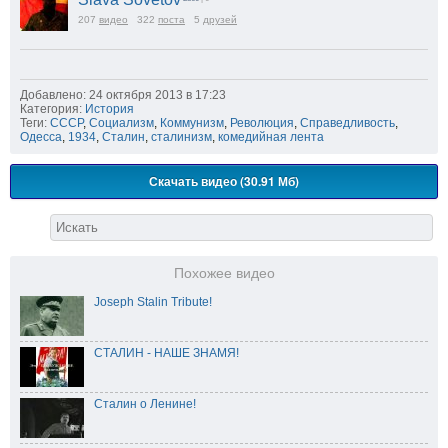
207
видео
322
поста
5
друзей
Добавлено: 24 октября 2013 в 17:23
Категория:
История
Теги:
СССР
,
Социализм
,
Коммунизм
,
Революция
,
Справедливость
,
Одесса
,
1934
,
Сталин
,
сталинизм
,
комедийная лента
Скачать видео (30.91 Мб)
Похожее видео
Joseph Stalin Tribute!
СТАЛИН - НАШЕ ЗНАМЯ!
Сталин о Ленине!