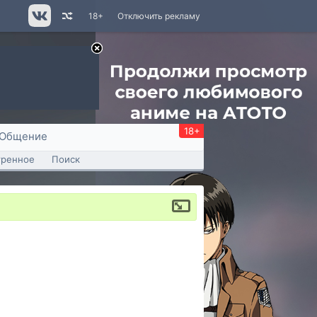
18+
Отключить рекламу
18+
Общение
тренное
Поиск