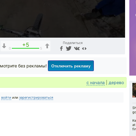
Поделиться
+5
0
5
Отключить рекламу
мотрите без рекламы!
с начала
|
дерево
о
войти
или
зарегистрироваться
Sh
‪g
Ke
at
fi