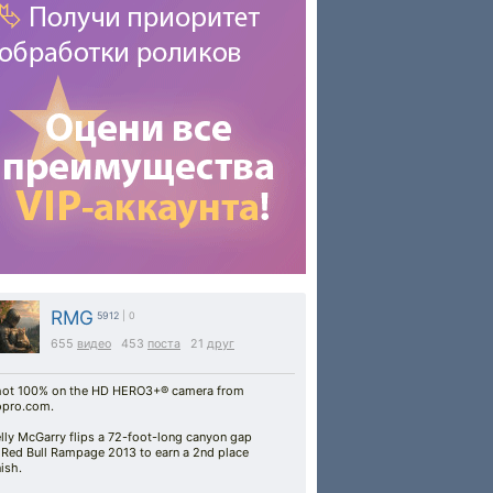
RMG
5912
| 0
655
видео
453
поста
21
друг
ot 100% on the HD HERO3+® camera from
opro.com​.
lly McGarry flips a 72-foot-long canyon gap
 Red Bull Rampage 2013 to earn a 2nd place
nish.