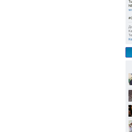
Tu
NB
ww
#G
До
Ка
Те
Ke