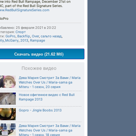
ne into Red Bull Rampage, December 21st on
C, part of the Red Bull Signature Series.
w.RedBullSignatureSeries.com​
oPro​
бавлено: 25 февраля 2021 в 20:22
тегория:
Спорт
ги:
GoPro
,
Backflip
,
Over
,
сальто назад
,
lly_McGarry
,
2013
,
Rampage
Скачать видео (21.62 Мб)
Похожее видео
Дева Мария Cмотрит За Вами / Maria
Watches Over Us / Maria-sama ga
Miteru - 1 сезон, 20 серия
Новое офигенное видео с Red Bull
Rampage 2013
Gopro - Jingle Boobs 2013
Дева Мария Cмотрит За Вами / Maria
Watches Over Us / Maria-sama ga
Miteru - 1 сезон, 18 серия