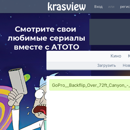
Вход
или
реги
Кино
Загрузить
Нов
GoPro__Backflip_Over_72ft_Canyon_