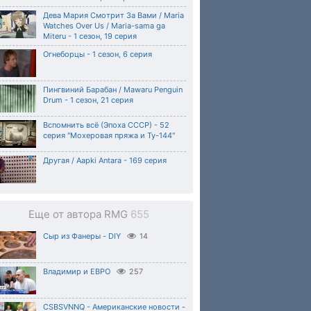
Дева Мария Cмотрит За Вами / Maria
Watches Over Us / Maria-sama ga
Miteru - 1 сезон, 19 серия
Огнеборцы - 1 сезон, 6 серия
Пингвиний Барабан / Mawaru Penguin
Drum - 1 сезон, 21 серия
Вспомнить всё (Эпоха СССР) - 52
серия "Мохеровая пряжа и Ту-144"
Другая / Aapki Antara - 169 серия
Еще от автора RMG
655
Сыр из Фанеры - DIY
14
Владимир и ЕВРО
257
CSBSVNNQ - Американские новости -