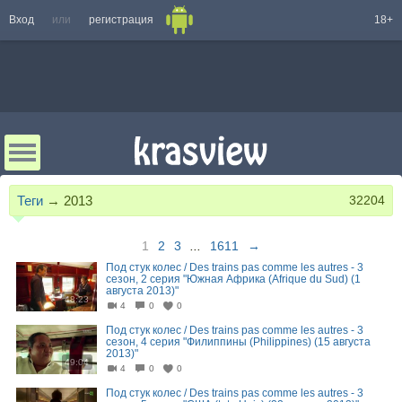
Вход
или
регистрация
18+
Теги
→
2013
32204
1
2
3
...
1611
→
Под стук колес / Des trains pas comme les autres - 3
сезон, 2 серия "Южная Африка (Afrique du Sud) (1
августа 2013)"
48:23
4
0
0
Под стук колес / Des trains pas comme les autres - 3
сезон, 4 серия "Филиппины (Philippines) (15 августа
2013)"
49:04
4
0
0
Под стук колес / Des trains pas comme les autres - 3