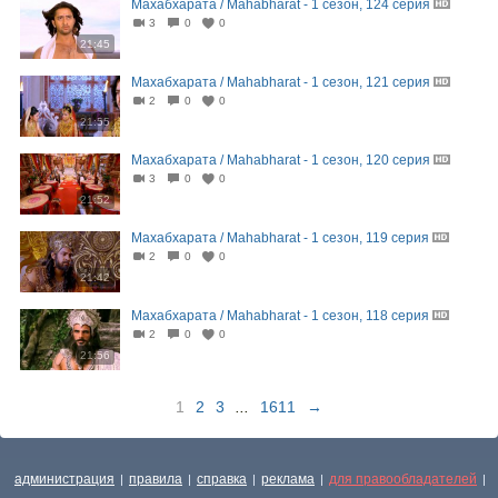
Махабхарата / Mahabharat - 1 сезон, 124 серия
3
0
0
21:45
Махабхарата / Mahabharat - 1 сезон, 121 серия
2
0
0
21:55
Махабхарата / Mahabharat - 1 сезон, 120 серия
3
0
0
21:52
Махабхарата / Mahabharat - 1 сезон, 119 серия
2
0
0
21:42
Махабхарата / Mahabharat - 1 сезон, 118 серия
2
0
0
21:56
1
2
3
...
1611
→
администрация
правила
справка
реклама
для правообладателей
|
|
|
|
|