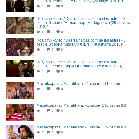
сезон, 5 серия "США (tats-Unis) (22 августа 2013)"
4
0
0
51:57
Под стук колес / Des trains pas comme les autres - 3
сезон, 6 серия "Мадагаскар (Madagascar) (29 августа
2013)"
49:14
4
0
0
Под стук колес / Des trains pas comme les autres - 3
сезон, 3 серия "Бразилия (Brsil) (8 августа 2013)"
4
0
0
50:32
Под стук колес / Des trains pas comme les autres - 3
сезон, 1 серия "Бирма (Birmanie) (25 июля 2013)"
4
0
0
51:33
Махабхарата / Mahabharat - 1 сезон, 131 серия
0
0
0
21:59
Махабхарата / Mahabharat - 1 сезон, 130 серия
4
0
0
22:02
Махабхарата / Mahabharat - 1 сезон, 129 серия
3
0
0
22:00