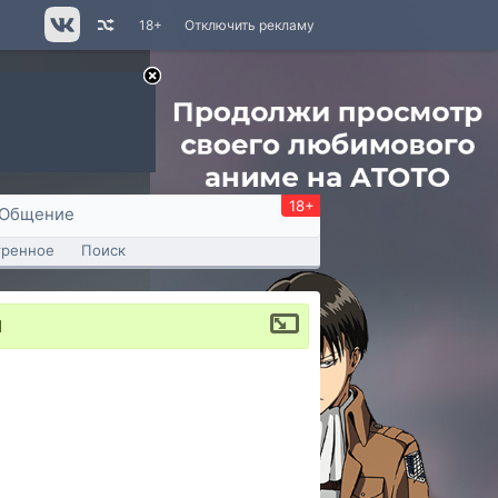
18+
Отключить рекламу
18+
Общение
тренное
Поиск
1