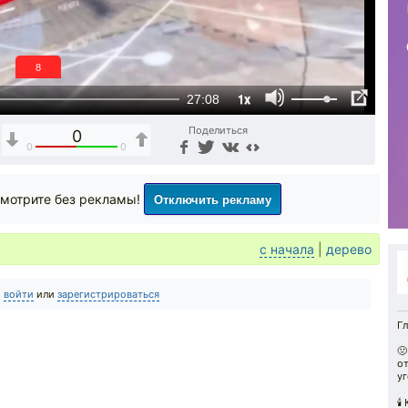
7
1x
27:08
Поделиться
0
0
0
Отключить рекламу
мотрите без рекламы!
с начала
|
дерево
о
войти
или
зарегистрироваться
Гл
🤢
о
уг
🕯