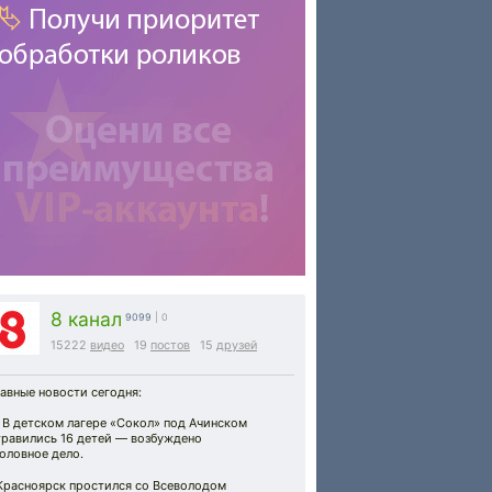
8 канал
9099
| 0
15222
видео
19
постов
15
друзей
авные новости сегодня:
 В детском лагере «Сокол» под Ачинском
травились 16 детей — возбуждено
оловное дело.
️ Красноярск простился со Всеволодом