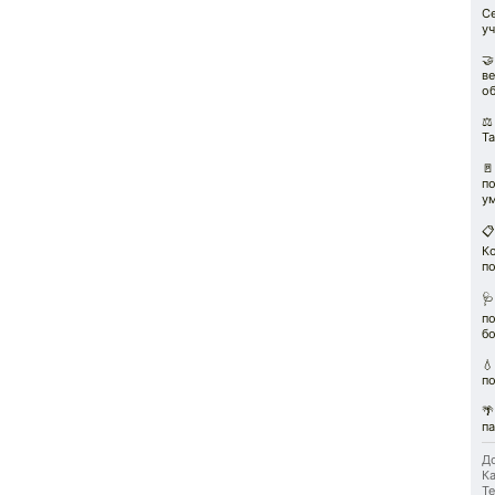
С
у
🤝
ве
об
⚖️
Т
🚪
п
ум
📋
К
по
🩺
п
б
💧
по

па
До
Ка
Те