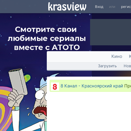
Вход
или
реги
Кино
Загрузить
Нов
8 Канал - Красноярский край
Про