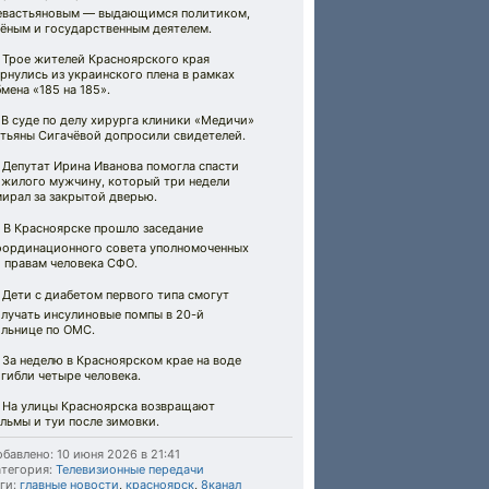
евастьяновым — выдающимся политиком,
чёным и государственным деятелем.
 Трое жителей Красноярского края
рнулись из украинского плена в рамках
мена «185 на 185».
 В суде по делу хирурга клиники «Медичи»
атьяны Сигачёвой допросили свидетелей.
 Депутат Ирина Иванова помогла спасти
ожилого мужчину, который три недели
ирал за закрытой дверью.
 В Красноярске прошло заседание
оординационного совета уполномоченных
 правам человека СФО.
 Дети с диабетом первого типа смогут
олучать инсулиновые помпы в 20-й
ольнице по ОМС.
 За неделю в Красноярском крае на воде
гибли четыре человека.
 На улицы Красноярска возвращают
льмы и туи после зимовки.
бавлено: 10 июня 2026 в 21:41
тегория:
Телевизионные передачи
ги:
главные новости
,
красноярск
,
8канал