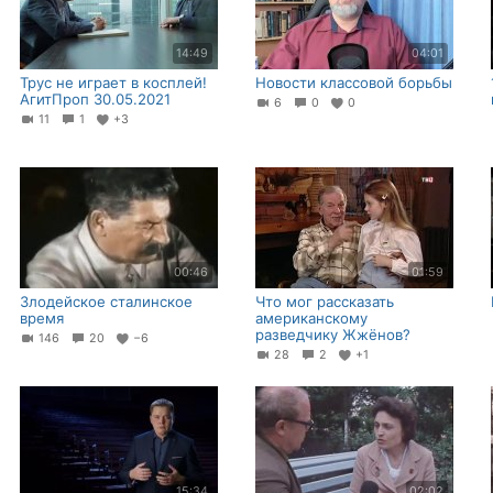
14:49
04:01
Трус не играет в косплей!
Новости классовой борьбы
АгитПроп 30.05.2021
6
0
0
11
1
+3
00:46
01:59
Злодейское сталинское
Что мог рассказать
время
американскому
разведчику Жжёнов?
146
20
−6
28
2
+1
15:34
02:02