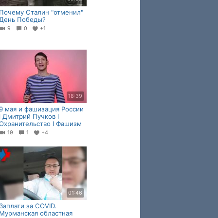
Почему Сталин "отменил"
День Победы?
9
0
+1
18:39
9 мая и фашизация России
l Дмитрий Пучков l
Охранительство l Фашизм
19
1
+4
01:46
Заплати за COVID.
Мурманская областная