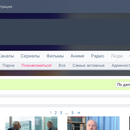
страция
Каналы
Сериалы
Фильмы
Аниме
Радио
Люди
Парни
Познакомиться!
Все
Самые активные
Админист
1
2
3
...
5
→