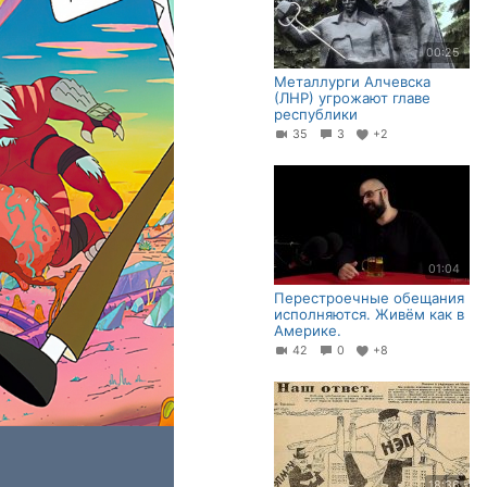
00:25
Металлурги Алчевска
(ЛНР) угрожают главе
республики
35
3
+2
01:04
Перестроечные обещания
исполняются. Живём как в
Америке.
42
0
+8
18:36