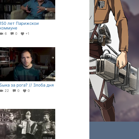
06:06
150 лет Парижскои
коммуне
6
0
+1
09:46
Быка за рога? // Злоба дня
22
0
0
09:08