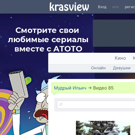
Вход
или
реги
Кино
Онлайн
Девушки
Мудрый Ильич
→
Видео
85