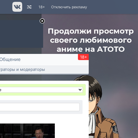
18+
Отключить рекламу
18+
Общение
раторы и модераторы