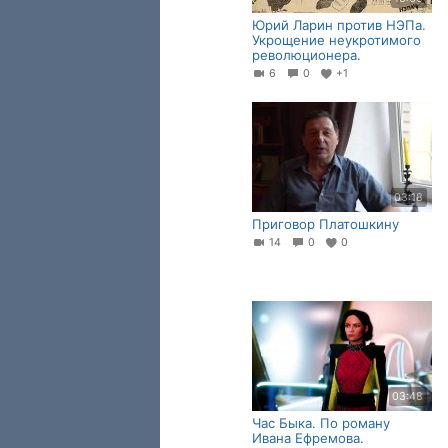
Юрий Ларин против НЭПа.
Укрощение неукротимого
революционера.
6
0
+1
03:18
Приговор Платошкину
14
0
0
03:48
Час Быка. По роману
Ивана Ефремова.