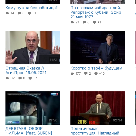
Кому нужна безработица?
По наказам избирателей.
Репортаж с Кубани. Эфир
14
0
−1
21 мая 1977
21
0
+1
11:51
00:07
Страшная Сказка //
Коротко о твоём будущем
АгитПроп 16.05.2021
177
2
+10
32
0
+7
19:56
02:34
ДЕВЯТАЕВ. ОБЗОР
Политическая
ФИЛЬМА! [feat. SUREN]
проституция. Наглядный