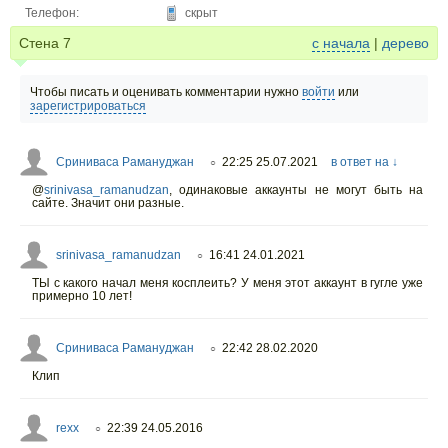
Телефон:
скрыт
Стена
7
с начала
|
дерево
Чтобы писать и оценивать комментарии нужно
войти
или
зарегистрироваться
Сриниваса Рамануджан
22:25 25.07.2021
в ответ на ↓
○
@
srinivasa_ramanudzan
,
одинаковые аккаунты не могут быть на
сайте. Значит они разные.
srinivasa_ramanudzan
16:41 24.01.2021
○
ТЫ с какого начал меня косплеить? У меня этот аккаунт в гугле уже
примерно 10 лет!
Сриниваса Рамануджан
22:42 28.02.2020
○
Клип
rexx
22:39 24.05.2016
○