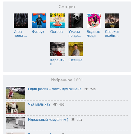
Смотрит
Игра
Физрук
Остров
Ужасы
Бедные
Сверхсп
прест
…
по де
…
люди
особн
…
Каранти
Спящие
н
Избранное
1691
Один ролик – максимум экшена
740
Чья малыха?
406
Идеальный комуфляж )
394