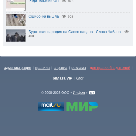
Родительский чат
895
Ошибочка вышла
708
Бурятская пародия на Слово пацана - Слово Чабана.
408
администрация
правила
справка
реклама
для правообладателей
|
|
|
|
|
оплата VIP
блог
|
Инфон
© 2008-2026 ООО «
»