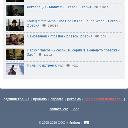
Декларация / Manifest - 1 сезон, 1 серия
11933
Конец ****го мира / The End Of The F***ing World - 1 сезон,
2 серия
286034
Самозванец / Impastor - 2 сезон, 2 серия
604
Нарко / Narcos - 2 сезон, 10 серия "Наконец-то повержен
Закл"
11802
Ну че, поэкстремалим!
4022
администрация
правила
справка
реклама
для правообладателей
|
|
|
|
|
оплата VIP
блог
|
Инфон
© 2008-2026 ООО «
»