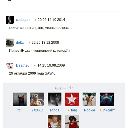
codegen
20:05 14.10.2014
○
коньяк и дыня, жизнь прекрасна
Статус:
delta
22:26 13.12.2009
○
Привет!Нужен черненький котенок?:)
Death26
14:25 19.08.2009
○
29 октября 2009 года SAW 6
Друзья
47
roll
YXXXO
zonda
★
torq
Nookie
★
Инсайт