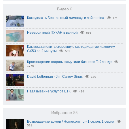
Видео
6
Как сделать Бесплатный лимонад и чай nestea
171
Невероятный ПУКАН в ванной
656
Как восстановить сгоревшую светодиодную лампочку
GX53 за 2 минуты
532
Красноярские пацаны замутили бизнес в Тайланде
1775
David Letterman - Jim Carrey Sings
180
Навязывание услуг от ЕТК
424
Избранное
85
Возвращение домой / Homecoming - 1 сезон, 1 серия
591