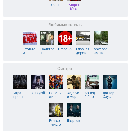
Youshi
Stupid
fAce
Любимые каналы
СтопХа
Полигло
Erotic_A
Главная
abvgat'с
м
т
дорога
кие по
…
Смотрит
Игра
Уэнсдэй
Бессты
Ходячи
Конец
Доктор
прест
…
жие
е мер
…
****го
…
Хаус
Во все
Шерлок
тяжкие