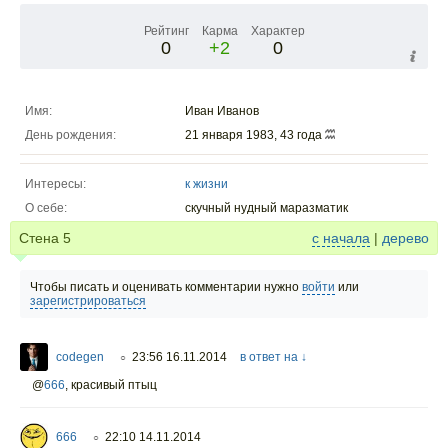
Рейтинг
Карма
Характер
0
+2
0
Имя:
Иван Иванов
День рождения:
21 января 1983, 43 года
Интересы:
к жизни
О себе:
скучный нудный маразматик
Стена
5
с начала
|
дерево
Чтобы писать и оценивать комментарии нужно
войти
или
зарегистрироваться
codegen
23:56 16.11.2014
в ответ на ↓
○
@
666
,
красивый птыц
666
22:10 14.11.2014
○