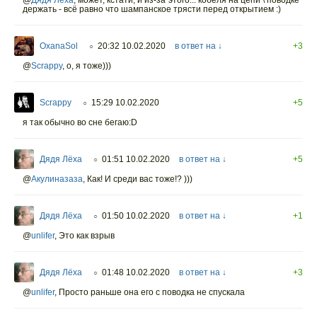
@
Дядя Лёха
,
может, кстати, и из-за этого... кобеля на цепи \ поводке
держать - всё равно что шампанское трясти перед открытием :)
OxanaSol
20:32 10.02.2020
в ответ на ↓
+3
○
@
Scrappy
,
о, я тоже)))
Scrappy
15:29 10.02.2020
+5
○
я так обычно во сне бегаю:D
Дядя Лёха
01:51 10.02.2020
в ответ на ↓
+5
○
@
Акулиназаза
,
Как! И среди вас тоже!? )))
Дядя Лёха
01:50 10.02.2020
в ответ на ↓
+1
○
@
unlifer
,
Это как взрыв
Дядя Лёха
01:48 10.02.2020
в ответ на ↓
+3
○
@
unlifer
,
Просто раньше она его с поводка не спускала