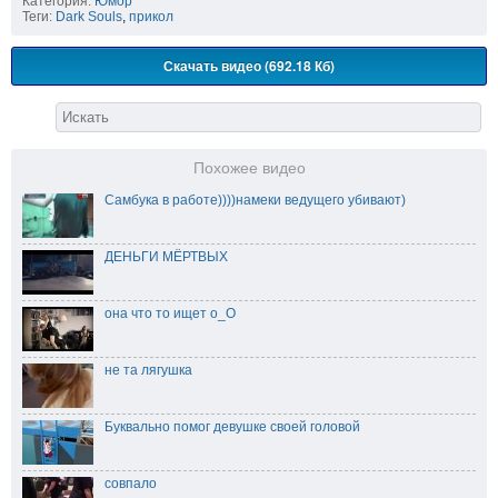
Категория:
Юмор
Теги:
Dark Souls
,
прикол
Скачать видео (692.18 Кб)
Похожее видео
Самбука в работе))))намеки ведущего убивают)
ДЕНЬГИ МЁРТВЫХ
она что то ищет о_О
не та лягушка
Буквально помог девушке своей головой
совпало