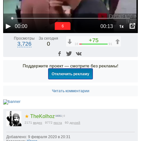
1x
00:00
00:13
5
Просмотры
За сегодня
+75
3,726
0
16
91
Поддержите проект — смотрите без рекламы!
Отключить рекламу
Читать комментарии
★
TheKolhoz
64061
| 0
2171
видео
9772
поста
60
друзей
Добавлено: 9 февраля 2020 в 20:31