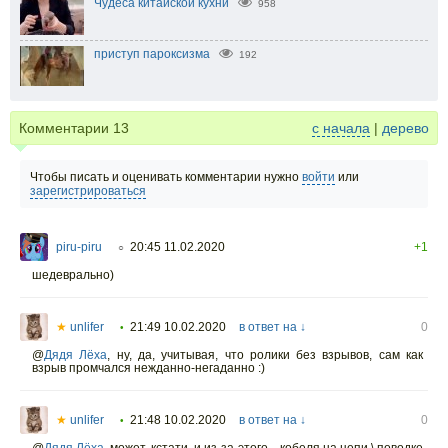
Чудеса китайской кухни
958
приступ пароксизма
192
Комментарии
13
с начала
|
дерево
Чтобы писать и оценивать комментарии нужно
войти
или
зарегистрироваться
piru-piru
20:45 11.02.2020
+1
○
шедеврально)
★
unlifer
21:49 10.02.2020
в ответ на ↓
0
•
@
Дядя Лёха
,
ну, да, учитывая, что ролики без взрывов, сам как
взрыв промчался нежданно-негаданно :)
★
unlifer
21:48 10.02.2020
в ответ на ↓
0
•