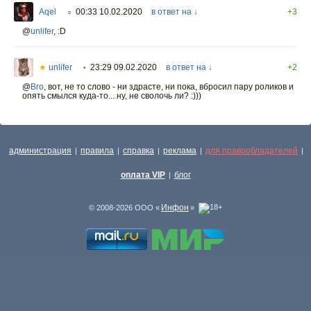
Aqel
00:33 10.02.2020
в ответ на ↓
+3
○
@
unlifer
,
:D
★
unlifer
23:29 09.02.2020
в ответ на ↓
+2
•
@
Вго
,
вот, не то слово - ни здрасте, ни пока, вбросил пару роликов и
опять смылся куда-то... ну, не сволочь ли? :)))
администрация
правила
справка
реклама
для правообладателей
|
|
|
|
|
оплата VIP
блог
|
Инфон
© 2008-2026 ООО «
»