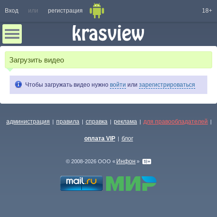
Вход
или
регистрация
18+
Загрузить видео
Чтобы загружать видео нужно
войти
или
зарегистрироваться
администрация
правила
справка
реклама
для правообладателей
|
|
|
|
|
оплата VIP
блог
|
Инфон
© 2008-2026 ООО «
»