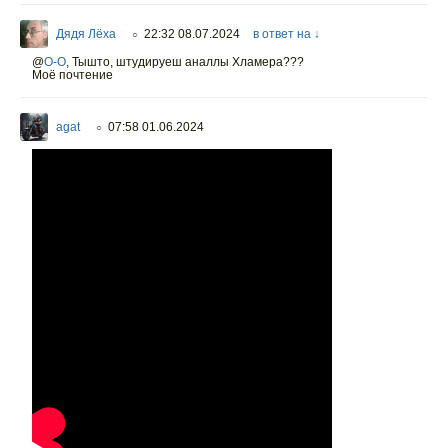
Дядя Лёха
22:32 08.07.2024
в ответ на ↓
○
@
O-O
,
Тышто, штудируеш аналлы Хламера???
Моё почтение
agat
07:58 01.06.2024
○