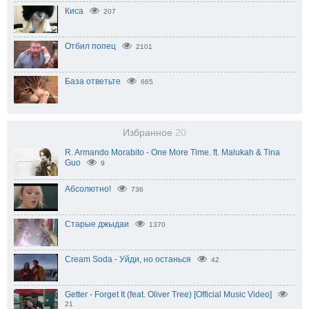
Киса
207
Отбил попец
2101
База ответьте
665
Избранное
20
R. Armando Morabito - One More Time. ft. Malukah & Tina
Guo
9
Абсолютно!
736
Старые джыдаи
1370
Cream Soda - Уйди, но останься
42
Getter - Forget It (feat. Oliver Tree) [Official Music Video]
21