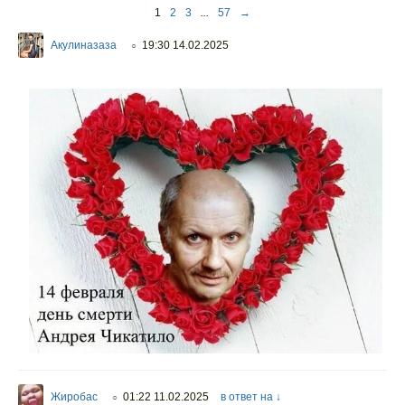
1
2
3
...
57
→
Акулиназаза
19:30 14.02.2025
○
Жиробас
01:22 11.02.2025
в ответ на ↓
○