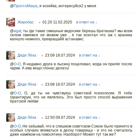
@
ПростоМаша
,
я хозяйка, интересуйся2 у меня
Жиробас
01:20 11.02.2025
в ответ на ↓
○
@
agat
,
ты где такие смишные видосики берешь братишка? мы всем
селом смиемся не можем уже , я так хохотал что аж с краника
капнуло немного, прекращайй астанавис.
Дядя Лёха
23:09 18.07.2024
в ответ на ↓
○
@
O-O
,
Я недавно друга в лысину поцеловал, когда он прилёг после
чарки. А ему кещо глонас делать!
Дядя Лёха
23:08 18.07.2024
в ответ на ↓
○
@
O-O
,
О, да ты не чувствуеш советской психологии. Я тебе
гарантирую, что не являлось. Это был просто способ выражения
братской любви
Дядя Лёха
12:50 09.07.2024
в ответ на ↓
○
@
O-O
,
Не забывай, что в слишком советском Союзе было принято в
особых случаях впиваться в десну товарищу - и это не считалось
даже намёком на гомосятину. Наоборот! Может тут так же?