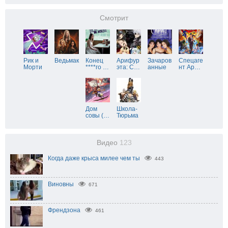
Смотрит
Рик и
Ведьмак
Конец
Арифур
Зачаров
Спецаге
Морти
****го
…
эта: С
…
анные
нт Ар
…
Дом
Школа-
совы (
…
Тюрьма
Видео
123
Когда даже крыса милее чем ты
443
Виновны
671
Френдзона
461