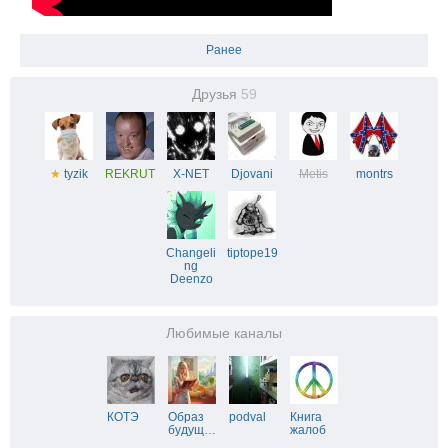
Ранее
Друзья
59
★
tyzik
REKRUT
X-NET
Djovani
Metis
montrs
Changeli
tiptope19
ng
Deenzo
Любимые каналы
КОТЭ
Образ
podval
Книга
будущ
…
жалоб