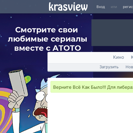
Вход
или
реги
Кино
Загрузить
Нов
Верните Всё Как Было!!! Для либера