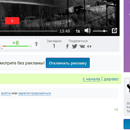
6
1x
13:48
Закладки
Поделиться
+6
1
2
8
Отключить рекламу
мотрите без рекламы!
с начала
|
дерево
о
войти
или
зарегистрироваться
До
Ка
+2
Те