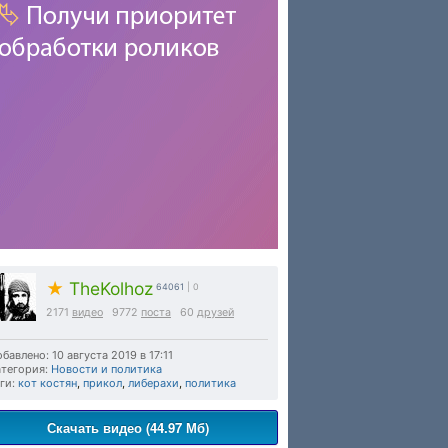
★
TheKolhoz
64061
| 0
2171
видео
9772
поста
60
друзей
бавлено: 10 августа 2019 в 17:11
тегория:
Новости и политика
ги:
кот костян
,
прикол
,
либерахи
,
политика
Скачать видео (44.97 Мб)