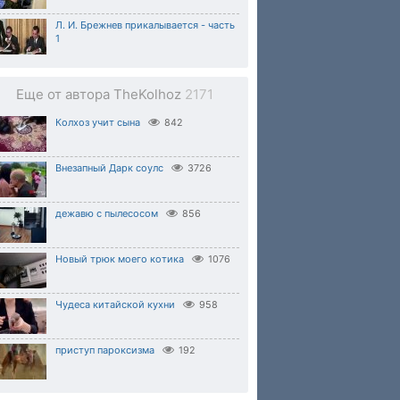
Л. И. Брежнев прикалывается - часть
1
Еще от автора TheKolhoz
2171
Колхоз учит сына
842
Внезапный Дарк соулс
3726
дежавю с пылесосом
856
Новый трюк моего котика
1076
Чудеса китайской кухни
958
приступ пароксизма
192