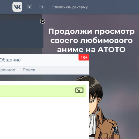
18+
Отключить рекламу
18+
Общение
тренное
Поиск