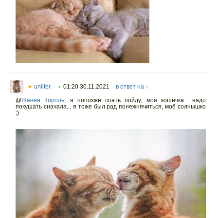
★
unlifer
01:20 30.11.2021
в ответ на ↓
•
@
Жанна Король
,
я попозже спать пойду, моя кошечка... надо
покушать сначала... я тоже был рад понежнячиться, моё солнышко
:)