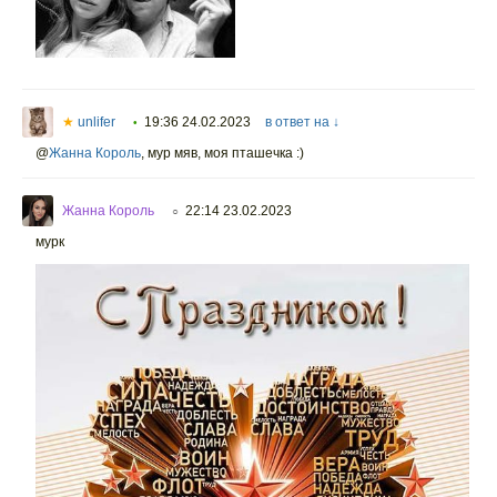
★
unlifer
19:36 24.02.2023
в ответ на ↓
•
@
Жанна Король
,
мур мяв, моя пташечка :)
Жанна Король
22:14 23.02.2023
○
мурк