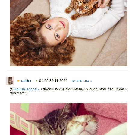
★
unlifer
01:29 30.11.2021
в ответ на ↓
•
@
Жанна Король
,
сладеньких и любименьких снов, моя пташечка :)
мур мяф :)