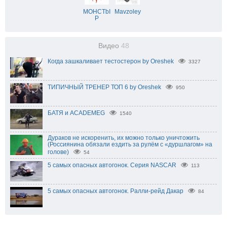
MOHCTbI
Mavzoley
P
Видео
48
Когда зашкаливает тестостерон by Oreshek
3327
ТИПИЧНЫЙ ТРЕНЕР ТОП 6 by Oreshek
950
БАТЯ и ACADEMEG
1540
Дураков не искоренить, их можно только уничтожить
(Россиянина обязали ездить за рулём с «дуршлагом» на
голове)
54
5 самых опасных автогонок. Серия NASCAR
113
5 самых опасных автогонок. Ралли-рейд Дакар
84