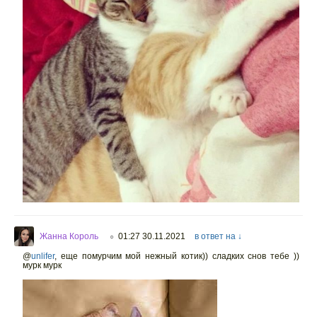
Жанна Король
01:27 30.11.2021
в ответ на ↓
○
@
unlifer
,
еще помурчим мой нежный котик)) сладких снов тебе ))
мурк мурк