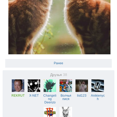
Ранее
Друзья
38
REKRUT
X-NET
Changeli
Волчья
list123
Anikienyc
ng
пися
h
Deenzo