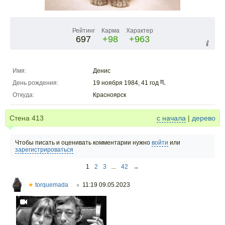
Рейтинг
Карма
Характер
697
+98
+963
Имя:
Денис
День рождения:
19 ноября 1984, 41 год
Откуда:
Красноярск
Стена
413
с начала
|
дерево
Чтобы писать и оценивать комментарии нужно
войти
или
зарегистрироваться
1
2
3
...
42
→
★
torquemada
11:19 09.05.2023
○