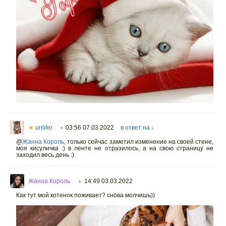
★
unlifer
03:56 07.03.2022
в ответ на ↓
•
@
Жанна Король
,
только сейчас заметил изменение на своей стене,
моя кисуличка :) в ленте не отразилось, а на свою страницу не
заходил весь день :)
Жанна Король
14:49 03.03.2022
○
Как тут мой котенок поживает? снова молчишь))