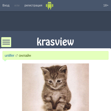
Вход
или
регистрация
18+
unlifer
онлайн