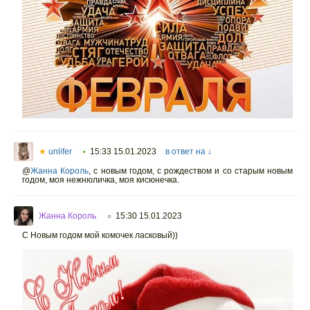
★
unlifer
15:33 15.01.2023
в ответ на ↓
•
@
Жанна Король
,
с новым годом, с рождеством и со старым новым
годом, моя нежнюличка, моя кисюнечка.
Жанна Король
15:30 15.01.2023
○
С Новым годом мой комочек ласковый))