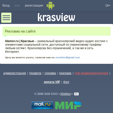
Вход
или
регистрация
18+
Реклама на сайте
hlamer.ru | Красвью
‒ уникальный красноярский видео-аудио хостинг с
элементами социальной сети, доступный по пиринговому трафику
любым сетям г. Красноярска без ограничений, а так же в сеть
Интернет.
Цену вы можете узнать, написав нам на
oooinfon@gmail.com
.
администрация
правила
справка
реклама
для правообладателей
|
|
|
|
|
оплата VIP
блог
|
Инфон
© 2008-2026 ООО «
»