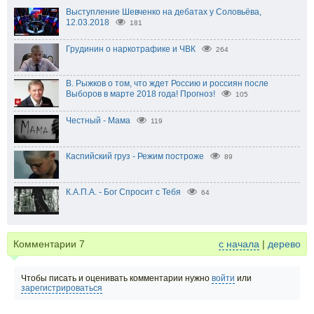
Выступление Шевченко на дебатах у Соловьёва,
12.03.2018
181
Грудинин о наркотрафике и ЧВК
264
В. Рыжков о том, что ждет Россию и россиян после
Выборов в марте 2018 года! Прогноз!
105
Честный - Мама
119
Каспийский груз - Режим построже
89
К.А.П.А. - Бог Спросит с Тебя
64
Комментарии
7
с начала
|
дерево
Чтобы писать и оценивать комментарии нужно
войти
или
зарегистрироваться