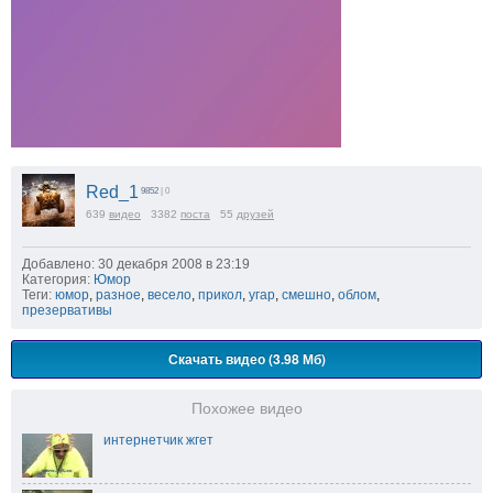
Red_1
9852
| 0
639
видео
3382
поста
55
друзей
Добавлено: 30 декабря 2008 в 23:19
Категория:
Юмор
Теги:
юмор
,
разное
,
весело
,
прикол
,
угар
,
смешно
,
облом
,
презервативы
Скачать видео (3.98 Мб)
Похожее видео
интернетчик жгет