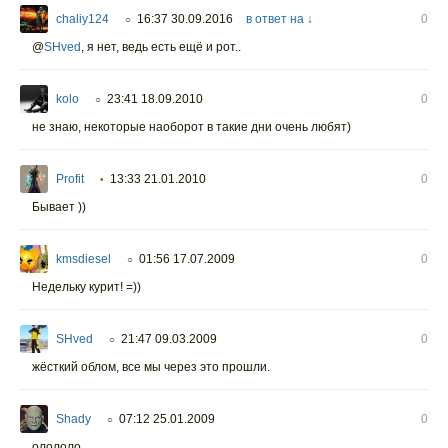
chaliy124
16:37 30.09.2016
в ответ на ↓
0
○
@
SHved
,
я нет, ведь есть ещё и рот..
kolo
23:41 18.09.2010
0
○
не знаю, некоторые наоборот в такие дни очень любят)
Profit
13:33 21.01.2010
0
•
Бывает ))
kmsdiesel
01:56 17.07.2009
0
○
Недельку курит! =))
SHved
21:47 09.03.2009
0
○
жёсткий облом, все мы через это прошли.
Shady
07:12 25.01.2009
0
○
олололо