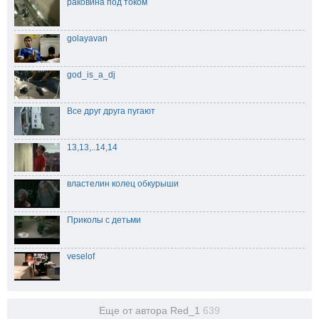
раковина под током
golayavan
god_is_a_dj
Все друг друга пугают
13,13,..14,14
властелин колец обкурыши
Приколы с детьми
veselof
Еще от автора Red_1
639