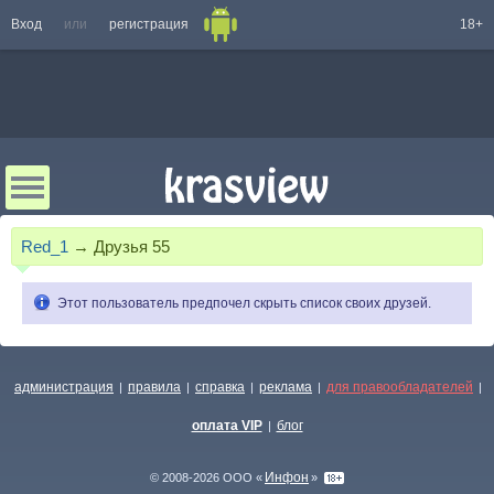
Вход
или
регистрация
18+
Red_1
→
Друзья
55
Этот пользователь предпочел скрыть список своих друзей.
администрация
правила
справка
реклама
для правообладателей
|
|
|
|
|
оплата VIP
блог
|
Инфон
© 2008-2026 ООО «
»