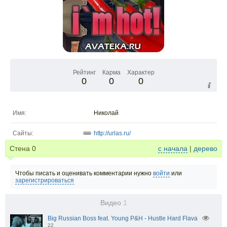
Рейтинг
Карма
Характер
0
0
0
Имя:
Николай
Сайты:
http://urlas.ru/
Стена
0
с начала
|
дерево
Чтобы писать и оценивать комментарии нужно
войти
или
зарегистрироваться
Видео
1
Big Russian Boss feat. Young P&H - Hustle Hard Flava
22