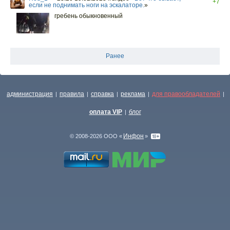
+7
если не поднимать ноги на эскалаторе.
»
гребень обыкновенный
Ранее
администрация
правила
справка
реклама
для правообладателей
|
|
|
|
|
оплата VIP
блог
|
Инфон
© 2008-2026 ООО «
»