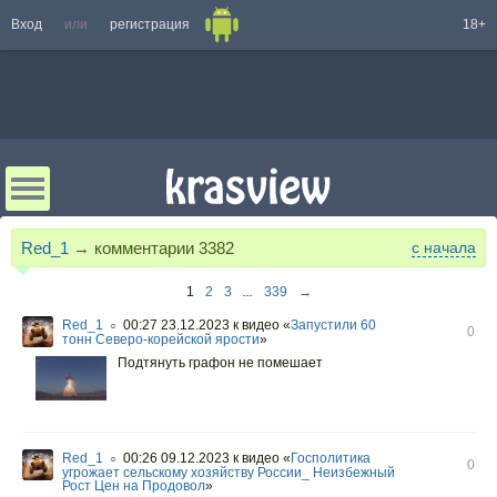
Вход
или
регистрация
18+
Red_1
→ комментарии
3382
с начала
1
2
3
...
339
→
Red_1
00:27 23.12.2023
к видео «
Запустили 60
○
0
тонн Северо-корейской ярости
»
Подтянуть графон не помешает
Red_1
00:26 09.12.2023
к видео «
Госполитика
○
0
угрожает сельскому хозяйству России_ Неизбежный
Рост Цен на Продовол
»