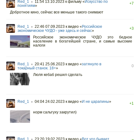
Red_1
11:54 13.10.2023
к фильму «
Искусство по
○
+7
понятиям
»
Добротное кино, сейчас все меньше такого снимают
Red_1
22:46 07.09.2023
к видео «
Российское
○
+3
экономическое ЧУДО - уже здесь и сейчас
»
Российское экономическое ЧУДО это бедное
население в богатейшей стране, и самые высокие
налоги
Red_1
20:41 25.06.2023
к видео «
затянуло в
○
0
токарный станок. 18+
»
Люля кебаб решил сделать
Red_1
04:04 24.02.2023
к видео «
И не царапины
»
○
+1
норм сальтуху закрутил)
Red_1
23:20 19.02.2023
к видео «
Вот что бывает,
○