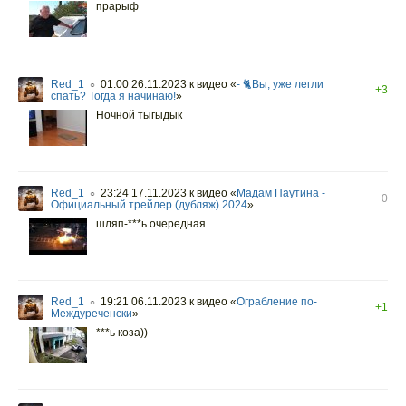
прарыф
Red_1
01:00 26.11.2023
к видео «
- 🐈Вы, уже легли
○
+3
спать? Тогда я начинаю!
»
Ночной тыгыдык
Red_1
23:24 17.11.2023
к видео «
Мадам Паутина -
○
0
Официальный трейлер (дубляж) 2024
»
шляп-***ь очередная
Red_1
19:21 06.11.2023
к видео «
Ограбление по-
○
+1
Междуреченски
»
***ь коза))