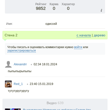
Рейтинг
Карма
Характер
9852
0
0
Имя:
одиссей
Стена
2
с начала
|
дерево
Чтобы писать и оценивать комментарии нужно
войти
или
зарегистрироваться
Alexandrr
02:34 18.01.2024
○
пыпыпырыпыпы
Red_1
23:40 15.01.2019
○
тутутурутуруту
Видео
639