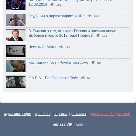
Выступление Шевченко на дебатах у Соловьёва,
12.03.2018
181
Грудинин о наркотрафике и ЧВК
264
В. Рыжков о том, что ждет Россию и россиян после
Выборов в марте 2018 года! Прогноз!
105
Честный - Мама
119
Каспийский груз - Режим построже
89
К.А.П.А. - Бог Спросит с Тебя
64
администрация
правила
справка
реклама
для правообладателей
|
|
|
|
|
оплата VIP
блог
|