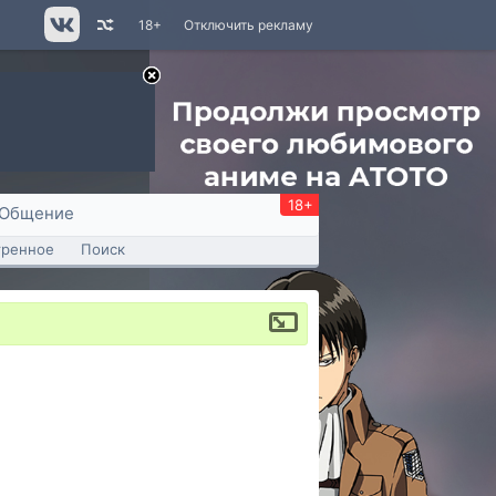
18+
Отключить рекламу
18+
Общение
тренное
Поиск