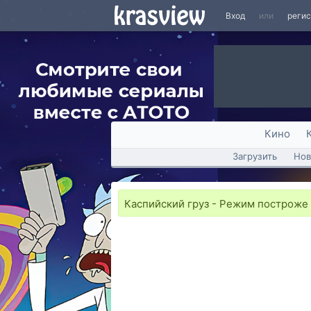
Вход
или
реги
Кино
Загрузить
Нов
Каспийский груз - Режим построже