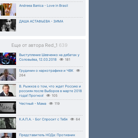
Andreea Banica - Love in Brasil
ДАША АСТАФЬЕВА - ЗИМА
Еще от автора Red_1
639
Выступление Шевченко на дебатах у
Соловьёва, 12.03.2018
181
Грудинин о наркотрафике и ЧВК
264
В. Рыжков о том, что ждет Россию и
россиян после Выборов в марте 2018
года! Прогноз!
105
Честный - Мама
119
К.А.П.А. - Бог Спросит с Тебя
64
Представитель НОДа: Противник