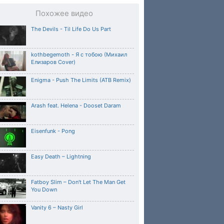
Похожее видео
The Devils - Til Life Do Us Part
kothbegemoth - Я с тобою (Михаил
Елизаров Cover)
Enigma - Push The Limits (ATB Remix)
Arash feat. Helena - Dooset Daram
Eisenfunk - Pong
Easy Death – Lightning
Fatboy Slim – Don't Let The Man Get
You Down
Vanity 6 – Nasty Girl