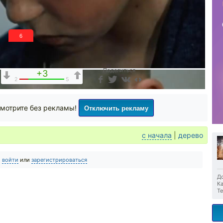
5
Поделиться
+3
2
5
Отключить рекламу
мотрите без рекламы!
с начала
|
дерево
о
войти
или
зарегистрироваться
До
Ка
Те