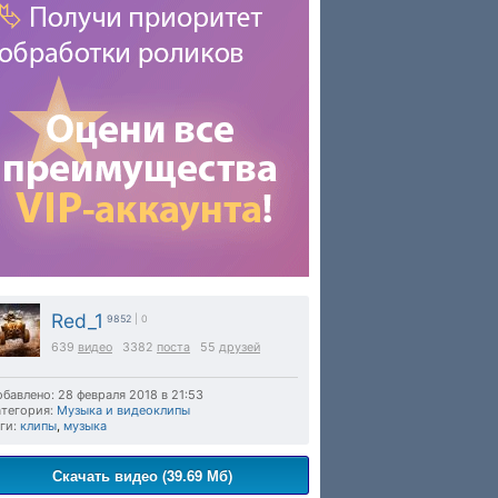
Red_1
9852
| 0
639
видео
3382
поста
55
друзей
бавлено: 28 февраля 2018 в 21:53
тегория:
Музыка и видеоклипы
ги:
клипы
,
музыка
Скачать видео (39.69 Мб)