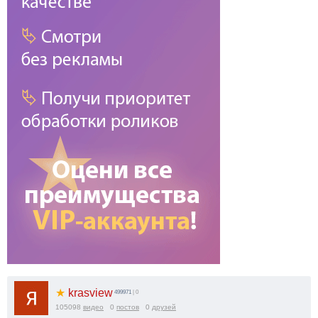
★
krasview
499971
| 0
105098
видео
0
постов
0
друзей