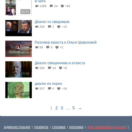
В чате
1385
24
+92
01:07
Диалог со свидомым
250
1
−15
00:54
Разговор юриста и Ольги Шуваловой
59
0
+1
02:25
Диалог священника и атеиста
184
14
+8
05:48
диалог из порно
537
0
−18
00:19
1
2
3
...
5
→
администрация
правила
справка
реклама
для правообладателей
|
|
|
|
|