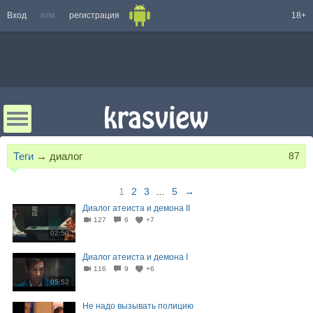
Вход
или
регистрация
18+
Теги
→
диалог
87
1
2
3
...
5
→
Диалог атеиста и демона II
127
6
+7
02:50
Диалог атеиста и демона I
116
9
+6
05:52
Не надо вызывать полицию