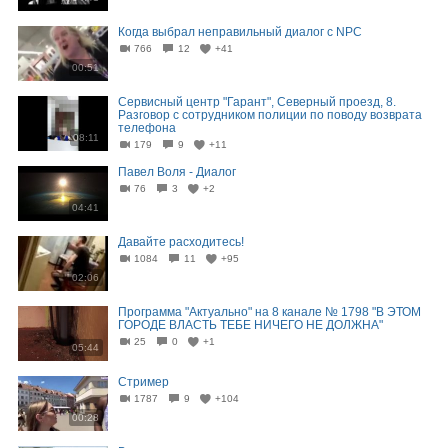
Когда выбрал неправильный диалог с NPC
766
12
+41
00:51
Сервисный центр "Гарант", Северный проезд, 8.
Разговор с сотрудником полиции по поводу возврата
телефона
08:11
179
9
+11
Павел Воля - Диалог
76
3
+2
04:41
Давайте расходитесь!
1084
11
+95
02:06
Программа "Актуально" на 8 канале № 1798 "В ЭТОМ
ГОРОДЕ ВЛАСТЬ ТЕБЕ НИЧЕГО НЕ ДОЛЖНА"
25
0
+1
05:44
Стример
1787
9
+104
00:28