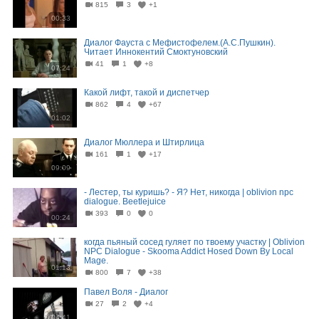
815
3
+1
00:33
Диалог Фауста с Мефистофелем.(А.С.Пушкин).
Читает Иннокентий Смоктуновский
41
1
+8
07:24
Какой лифт, такой и диспетчер
862
4
+67
01:02
Диалог Мюллера и Штирлица
161
1
+17
09:09
- Лестер, ты куришь? - Я? Нет, никогда | oblivion npc
dialogue. Beetlejuice
393
0
0
00:24
когда пьяный сосед гуляет по твоему участку | Oblivion
NPC Dialogue - Skooma Addict Hosed Down By Local
Mage.
01:13
800
7
+38
Павел Воля - Диалог
27
2
+4
04:41