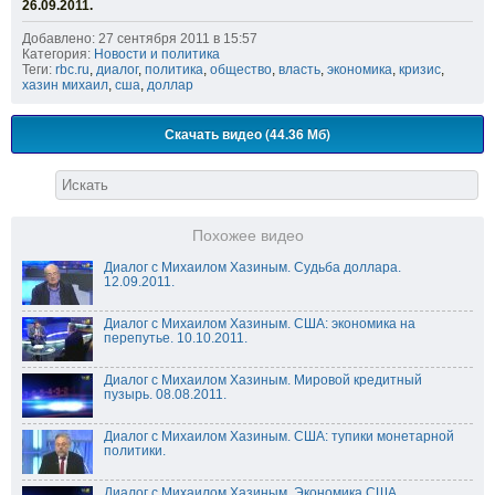
26.09.2011.
Добавлено: 27 сентября 2011 в 15:57
Категория:
Новости и политика
Теги:
rbc.ru
,
диалог
,
политика
,
общество
,
власть
,
экономика
,
кризис
,
хазин михаил
,
сша
,
доллар
Скачать видео (44.36 Мб)
Похожее видео
Диалог с Михаилом Хазиным. Судьба доллара.
12.09.2011.
Диалог с Михаилом Хазиным. США: экономика на
перепутье. 10.10.2011.
Диалог с Михаилом Хазиным. Мировой кредитный
пузырь. 08.08.2011.
Диалог с Михаилом Хазиным. США: тупики монетарной
политики.
Диалог с Михаилом Хазиным. Экономика США.