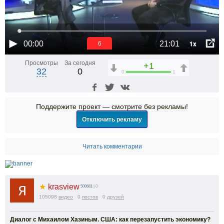
1x
00:00
21:01
6
Просмотры
За сегодня
+1
32
0
0
1
Поддержите проект — смотрите без рекламы!
Отключить рекламу
Читать комментарии
★
krasview
500661
| 0
105098
видео
0
постов
0
друзей
Диалог с Михаилом Хазиным. США: как перезапустить экономику?