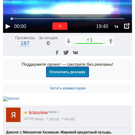
1x
00:00
19:40
6
Просмотры
За сегодня
+1
187
0
0
1
Поддержите проект — смотрите без рекламы!
Отключить рекламу
Читать комментарии
★
krasview
500238
| 0
105098
видео
0
постов
0
друзей
Диалог с Михаилом Хазиным. Мировой кредитный пузырь.