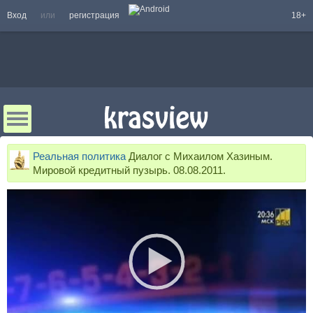
Вход
или
регистрация
18+
Реальная политика
Диалог с Михаилом Хазиным.
Мировой кредитный пузырь. 08.08.2011.