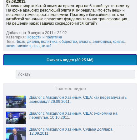
08.08.2011.
В начале марта Китай наметил ориентиры на ближайшую пятилетку.
На фоне арабских революций элита КНР решила, что есть вещи и
поважнее темпов роста экономики. Поэтому в ближайшие пять лет
китайской экономике предстоит фундаментальная трансформация.
На решении каких задачах сосредоточится Китай?
Добавлено: 9 августа 2011 в 22:02
Категория:
Новости и политика
Теги:
rbc.ru
,
диалог
,
политика
,
общество
,
власть
,
экономика
,
кризис
,
хазин михаил
,
сша
,
китай
Скачать видео (30.25 Мб)
Похожее видео
Диалог с Михаилом Хазиным. США: как перезапустить
экономику? 26.09.2011.
Диалог с Михаилом Хазиным. США: экономика на
перепутье. 10.10.2011.
Диалог с Михаилом Хазиным. Судьба доллара.
12.09.2011.