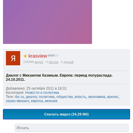
★
krasview
500287
| 0
105098
видео
0
постов
0
друзей
Диалог с Михаилом Хазиным. Европа: период полураспада.
24.10.2011.
Добавлено: 25 октября 2011 в 18:31
Категория:
Новости и политика
Теги:
rbc.ru
,
диалог
,
политика
,
общество
,
власть
,
экономика
,
кризис
,
хазин михаил
,
европа
,
мнение
Скачать видео (34.29 Мб)