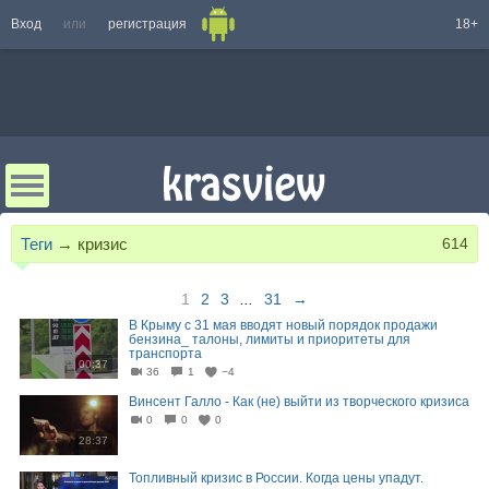
Вход
или
регистрация
18+
Теги
→
кризис
614
1
2
3
...
31
→
В Крыму с 31 мая вводят новый порядок продажи
бензина_ талоны, лимиты и приоритеты для
транспорта
00:37
36
1
−4
Винсент Галло - Как (не) выйти из творческого кризиса
0
0
0
28:37
Топливный кризис в России. Когда цены упадут.