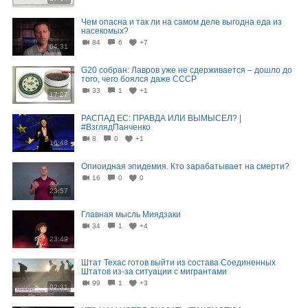
Чем опасна и так ли на самом деле выгодна еда из
насекомых?
84
6
+7
04:31
G20 собран: Лавров уже не сдерживается – дошло до
того, чего боялся даже СССР
33
1
+1
17:27
РАСПАД ЕС: ПРАВДА ИЛИ ВЫМЫСЕЛ? |
#ВзглядПанченко
8
0
+1
16:48
Опиоидная эпидемия. Кто зарабатывает на смерти?
16
0
0
23:57
Главная мысль Миядзаки
34
1
+4
23:49
Штат Техас готов выйти из состава Соединенных
Штатов из-за ситуации с мигрантами
99
1
+3
02:31