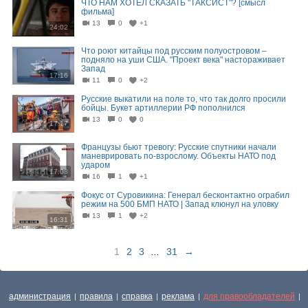
ЧТО НАМ ХОТЕЛ СКАЗАТЬ "ТАКСИСТ"? [смысл
фильма]
13
0
+1
24:02
Что роют китайцы под русским полуостровом –
подняло на уши США. "Проект века" настораживает
Запад
17:16
11
0
+2
Русские выкатили на поле то, что так долго просили
бойцы. Букет артиллерии РФ пополнился
13
0
0
17:17
Французы бьют тревогу: Русские спутники начали
маневрировать по-взрослому. Объекты НАТО под
ударом
17:08
16
1
+1
Фокус от Суровикина: Генерал бесконтактно ограбил
режим на 500 БМП НАТО | Запад клюнул на уловку
13
1
+2
16:31
1
2
3
...
31
→
администрация
правила
справка
реклама
для правообладателей
|
|
|
|
|