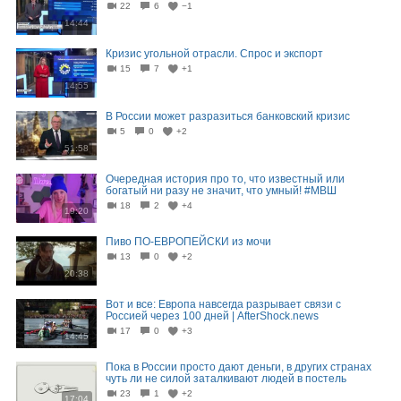
22
6
−1
14:44
Кризис угольной отрасли. Спрос и экспорт
15
7
+1
14:55
В России может разразиться банковский кризис
5
0
+2
51:58
Очередная история про то, что известный или
богатый ни разу не значит, что умный! #МВШ
18
2
+4
19:20
Пиво ПО-ЕВРОПЕЙСКИ из мочи
13
0
+2
20:38
Вот и все: Европа навсегда разрывает связи с
Россией через 100 дней | AfterShock.news
17
0
+3
14:45
Пока в России просто дают деньги, в других странах
чуть ли не силой заталкивают людей в постель
23
1
+2
17:04