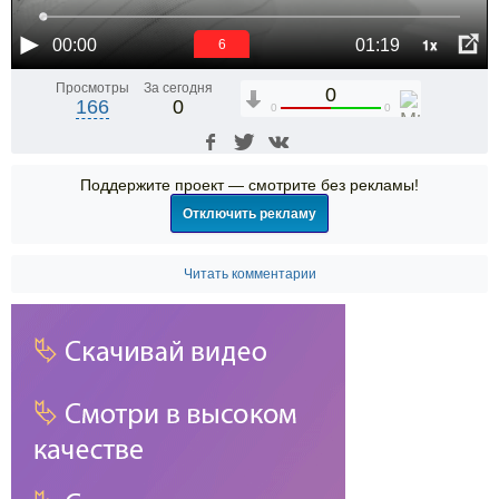
1x
00:00
01:19
6
Просмотры
За сегодня
0
166
0
0
0
Поддержите проект — смотрите без рекламы!
Отключить рекламу
Читать комментарии