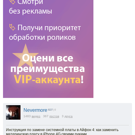
Nevermore
9227
| 0
1483
видео
367
постов
3
друга
Инструкция по замене системной платы в Айфон 4: как заменить
материнскую плату в iPhone 4G своими руками.