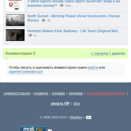
У меня одного иногда такой скрипт вылетает когда я на
krasview захожу!?
724
North Sunset - Morning Flower (Anse Source pres. Pierays
Remix)
27
Hesham Watany Feat. Badrawy - Life Tears (Original Mix)
4
Комментарии
0
с начала
|
дерево
Чтобы писать и оценивать комментарии нужно
войти
или
зарегистрироваться
администрация
правила
справка
реклама
для правообладателей
|
|
|
|
|
оплата VIP
блог
|
Инфон
© 2008-2026 ООО «
»