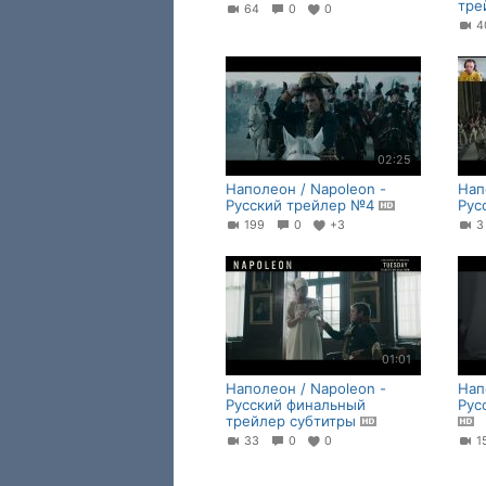
тре
64
0
0
02:25
Наполеон / Napoleon -
Нап
Русский трейлер №4
Рус
199
0
+3
01:01
Наполеон / Napoleon -
Нап
Русский финальный
Рус
трейлер субтитры
33
0
0
1