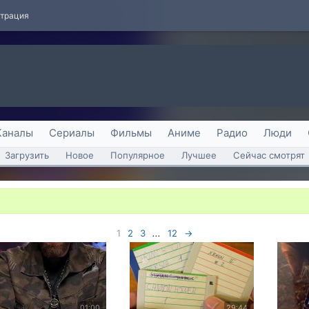
страция
Каналы
Сериалы
Фильмы
Аниме
Радио
Люди
Загрузить
Новое
Популярное
Лучшее
Сейчас смотрят
1
2
3
...
12
→
01:00
29:44