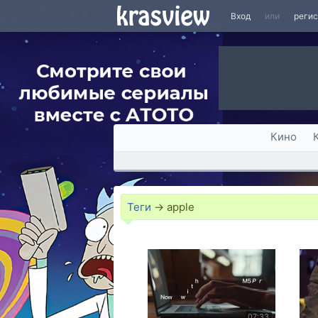
Вход
или
реги
Кино
Теги
→
apple
07:33