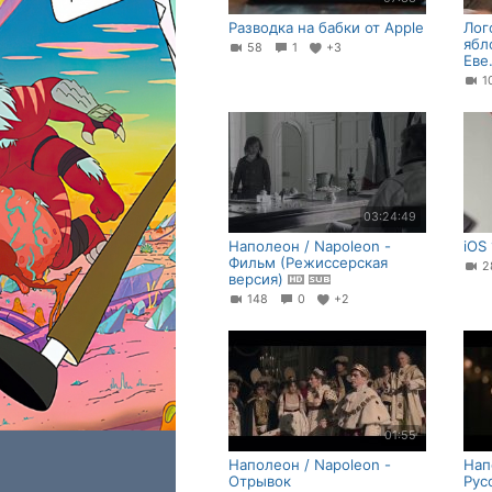
Разводка на бабки от Apple
Лог
ябл
58
1
+3
Еве
1
03:24:49
Наполеон / Napoleon -
iOS 
Фильм (Режиссерская
2
версия)
148
0
+2
01:55
Наполеон / Napoleon -
Нап
Отрывок
Рус