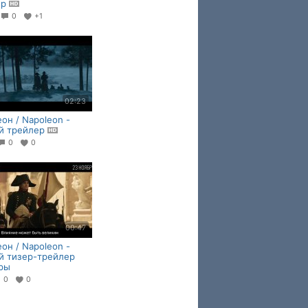
ер
0
+1
02:23
он / Napoleon -
й трейлер
0
0
00:47
он / Napoleon -
й тизер-трейлер
ры
0
0