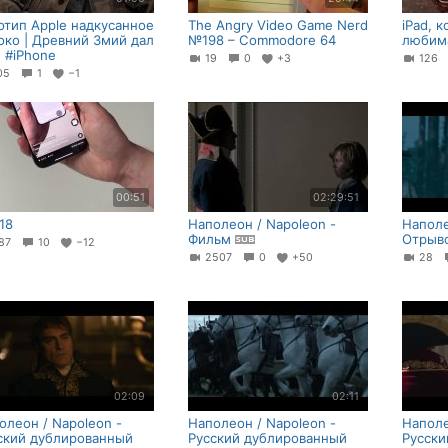
отип Apple надкусанное
The Angry Video Game Nerd
iPad, к
око | Древний Змий дал
№198 – Commodore 64
любима
. #iPhone
19
0
+3
126
05
1
−1
00:51
02:29:51
18
Наполеон / Napoleon -
Наполе
Фильм
Отрыв
87
10
−12
2507
0
+50
28
02:09
02:11
олеон / Napoleon -
Наполеон / Napoleon -
Наполе
ский дублированный
Русский дублированный
Русски