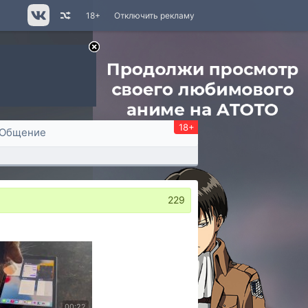
18+
Отключить рекламу
18+
Общение
229
00:22