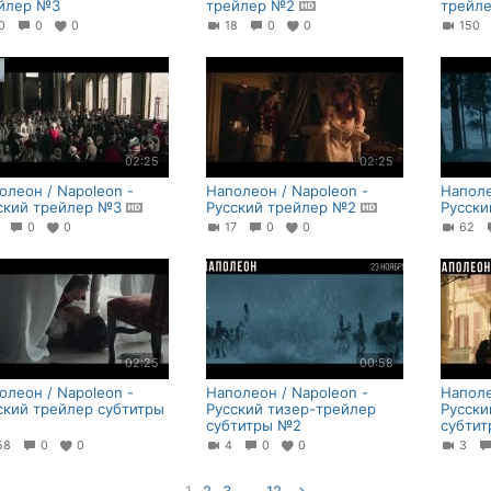
йлер №3
трейлер №2
трейл
40
0
0
18
0
0
150
02:25
02:25
олеон / Napoleon -
Наполеон / Napoleon -
Наполе
ский трейлер №3
Русский трейлер №2
Русски
3
0
0
17
0
0
62
02:25
00:58
олеон / Napoleon -
Наполеон / Napoleon -
Наполе
ский трейлер субтитры
Русский тизер-трейлер
Русски
субтитры №2
субтит
58
0
0
4
0
0
3