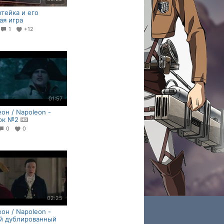
отейка и его
я игра
1
+12
01:57
он / Napoleon -
ок №2
0
0
02:25
он / Napoleon -
й дублированный