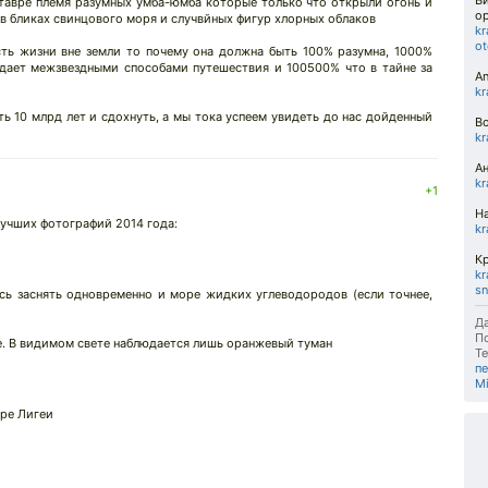
В
нтавре племя разумных умба-юмба которые только что открыли огонь и
о
 в бликах свинцового моря и случвйных фигур хлорных облаков
kr
ot
сть жизни вне земли то почему она должна быть 100% разумна, 1000%
адает межзвездными способами путешествия и 100500% что в тайне за
An
kr
ь 10 млрд лет и сдохнуть, а мы тока успеем увидеть до нас дойденный
В
kr
А
kr
+1
На
лучших фотографий 2014 года:
kr
К
kr
sn
сь заснять одновременно и море жидких углеводородов (если точнее,
Да
П
е. В видимом свете наблюдается лишь оранжевый туман
Те
п
Mi
ре Лигеи