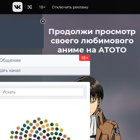
18+
Отключить рекламу
18+
Общение
дать канал