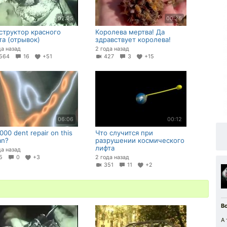
02:25
00:26
структор красного
Королева мертва! Да
та (отрывок)
здравствует королева!
да назад
2 года назад
564
16
+51
427
3
+15
06:06
00:12
000 dent repair on this
Что случится при
an?
разрушении космического
лифта
да назад
25
0
+3
2 года назад
351
11
+2
Вс
А 