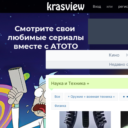
Вход
или
реги
Кино
Недавно 
Наука и Техника +
Все
+ Оружие + военная техника +
⚫ 
Физика