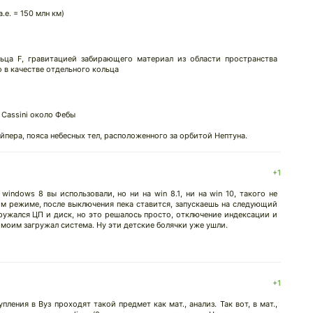
.е. = 150 млн км)
льца F, гравитацией забирающего материал из области пространства
о в качестве отдельного кольца
Cassini около Фебы
йпера, пояса небесных тел, расположенного за орбитой Нептуна.
+1
windows 8 вы использовали, но ни на win 8.1, ни на win 10, такого не
ом режиме, после выключения пека ставится, запускаешь на следующий
агружался ЦП и диск, но это решалось просто, отключение индексации и
 моим загружал система. Ну эти детские болячки уже ушли.
+1
ления в Вуз проходят такой предмет как мат., анализ. Так вот, в мат.,