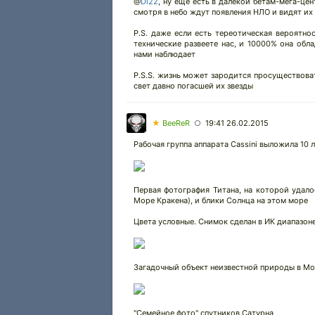
@
Di22
,
ну еще есть в далекой бетам-мега-це
смотря в небо ждут появления НЛО и видят их
P.S. даже если есть тереотическая вероятно
технические развеете нас, и 10000% она обл
нами наблюдает
P.S.S. жизнь может зародится просуществоват
свет давно погасшей их звезды
★
BeeReR
19:41 26.02.2015
○
Рабочая группа аппарата Cassini выложила 10 
Первая фотография Титана, на которой удало
Море Кракена), и блики Солнца на этом море
Цвета условные. Снимок сделан в ИК диапазон
Загадочный объект неизвестной природы в Мо
"Семейное фото" спутников Сатурна