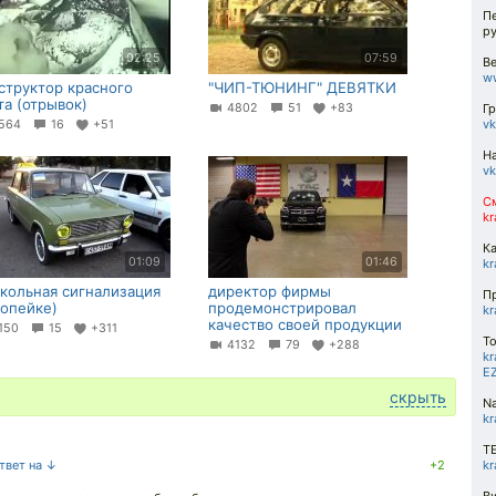
П
ру
02:25
07:59
Ве
w
структор красного
"ЧИП-ТЮНИНГ" ДЕВЯТКИ
та (отрывок)
4802
51
+83
Гр
vk
564
16
+51
На
vk
С
kr
Ка
01:09
01:46
kr
кольная сигнализация
директор фирмы
П
копейке)
продемонстрировал
kr
качество своей продукции
150
15
+311
To
4132
79
+288
kr
E
скрыть
Na
kr
T
ответ на ↓
+2
kr