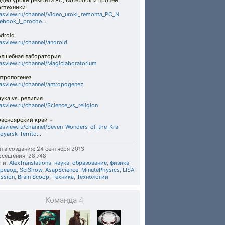
идео уроки ремонта PC, Notebook и прочей
ргтехники
asview.ru/channel/Video_uroki_remonta_PC_N
ebook_i_proche...
droid
asview.ru/channel/android
олшебная лаборатория
asview.ru/channel/Magiclaboratorium
нтропогенез
asview.ru/channel/antropogenez
ука vs. религия
asview.ru/channel/Science_vs_religion
расноярский край +
asview.ru/channel/Seven_Wonders_of_the_Kra
oyarsk_Territo...
та создания: 24 сентября 2013
осещения: 28,748
ги:
AlexTranslations
,
наука
,
образование
,
физика
,
еревод
,
SciShow
,
AsapScience
,
MinutePhysics
,
LISA
ssion
,
Brain Scoop
,
Техника
,
Технологии
Команда
4