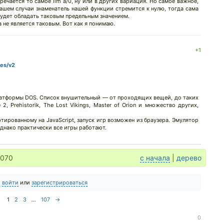
тречается то самое lim a/0, ну или в других вариация. Но самое важное,
 нашем случаи знаменатель нашей функции стремится к нулю, тогда сама
будет обладать таковым предельным значением.
а не является таковым. Вот как я понимаю.
+1
mes/v2
 платформы DOS. Список внушительный — от проходящих вещей, до таких
 2, Prehistorik, The Lost Vikings, Master of Orion и множество других,
тированному на JavaScript, запуск игр возможен из браузера. Эмулятор
однако практически все игры работают.
1070
с начала
|
дерево
о
войти
или
зарегистрироваться
1
2
3
...
107
→
0