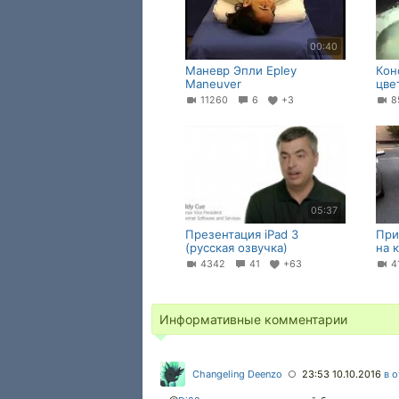
00:40
Маневр Эпли Epley
Кон
Maneuver
цве
11260
6
+3
8
05:37
Презентация iPad 3
При
(русская озвучка)
на 
4342
41
+63
4
Информативные комментарии
Changeling Deenzo
23:53 10.10.2016
в 
○