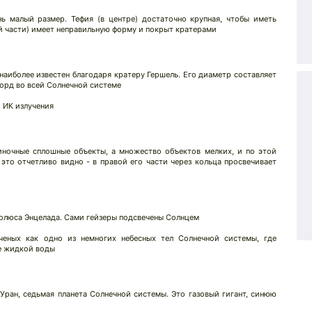
ь малый размер. Тефия (в центре) достаточно крупная, чтобы иметь
й части) имеет неправильную форму и покрыт кратерами
наиболее известен благодаря кратеру Гершель. Его диаметр составляет
корд во всей Солнечной системе
о ИК излучения
иночные сплошные объекты, а множество объектов мелких, и по этой
это отчетливо видно - в правой его части через кольца просвечивает
олюса Энцелада. Сами гейзеры подсвечены Солнцем
ченых как одно из немногих небесных тел Солнечной системы, где
е жидкой воды
 Уран, седьмая планета Солнечной системы. Это газовый гигант, синюю