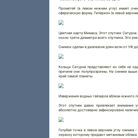
Прометей (в левом нижнем углу) имеет очен
сферическую форму. Гиперион (в левой верхне
Цветная карта Мимаса. Этот спутник Сатурна 
около трети диаметра всего спутника. Это ре
Снимок сделан в диапазоне длин волн от УФ д
Кольца Сатурна представляют из себя не од
причине они полупрозрачны. На снимке выше 
край самой планеты
Извержения водных гейзеров вблизи южного п
Этот спутник давно привлекает внимание у
абсолютно достоверно зафиксировано наличи
Голубая точка в левом верхнем углу снимка -
окраску которому придают метановые облака