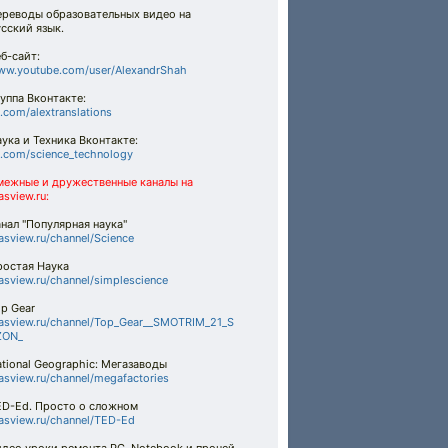
ереводы образовательных видео на
сский язык.
б-сайт:
ww.youtube.com/user/AlexandrShah
уппа Вконтакте:
.com/alextranslations
ука и Техника Вконтакте:
.com/science_technology
межные и дружественные каналы на
asview.ru:
нал "Популярная наука"
asview.ru/channel/Science
ростая Наука
asview.ru/channel/simplescience
p Gear
asview.ru/channel/Top_Gear__SMOTRIM_21_S
ZON_
tional Geographic: Мегазаводы
asview.ru/channel/megafactories
ED-Ed. Просто о сложном
asview.ru/channel/TED-Ed