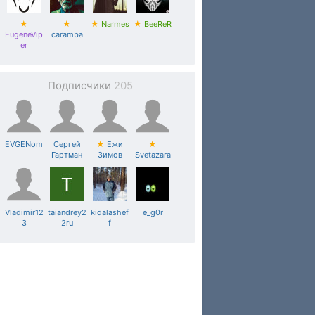
★
★
★
Narmes
★
BeeReR
EugeneVip
caramba
er
Подписчики
205
EVGENom
Сергей
★
Ежи
★
Гартман
Зимов
Svetazara
Vladimir12
taiandrey2
kidalashef
e_g0r
3
2ru
f