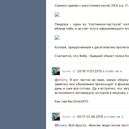
Снимок сделан с расстояния около 28,6 а.е. (1 а
Пандора - один из "спутников-пастухов" ко
вблизи себя, и за счет этого оформляющего ег
Коллаж, приуроченный к десятилетию пролета 
Считается, что Феба - бывший объект пояса Ко
bydlo
20:16 17.07.2015
в ответ на ↓
○
@
shorry
,
Я вот честно не знаю, какую сборку 
заметил, все обновления происходят в фонов
день и уже все готово. Да я встретил, что з
встроенного антивируса, которой в нагрузку с
Как там без DirectX?))
bydlo
00:17 22.06.2015
в ответ на ↓
○
@
Snake
,
Всё просто. Многие люди после поступ