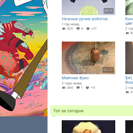
00:11
Нежные ручки роботов
Кон
цве
1 год назад
420
4
+21
2 го
8
00:25
Маятник Фуко
$41,
Rivi
2 года назад
394
1
+11
2 го
Топ за сегодня