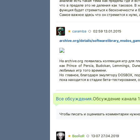
анализе есть такая тема как пределы где и вс
что в пределе это не деления как таковое. В
функция будет стремиться к бесконечности и 
Самое важное здесь что он стремится к нулю, 
★
caramba
02:59 13.01.2015
○
archive.org/details/softwarelibrary_msdos_ga
На archive.org появилась коллекция игр для
как Prince of Persia, Budokan, Lemmings, Dune
любимых игр того времени.
Но главное, благодаря эмулятору DOSBOX, пор
пока находится в стадии бета–тестирования, 
Все обсуждения.
Обсуждение канала
Чтобы писать и оценивать комментарии нужн
★
BeeReR
13:07 27.04.2019
○