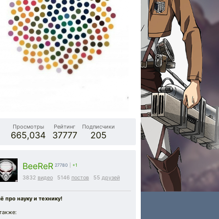
Просмотры
Рейтинг
Подписчики
665,034
37777
205
BeeReR
27780
|
+1
3832
видео
5146
постов
55
друзей
ё про науку и технику!
также: