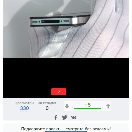
6
Просмотры
За сегодня
+5
330
0
0
5
Поддержите проект — смотрите без рекламы!