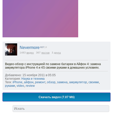
Nevermore
9227
| 0
1483
видео
367
постов
3
друга
Видео-обзор с инструкцией по замене батареи в Айфон 4: замена
аккумулятора iPhone 4 и 4S своими руками в домашних условиях.
Добавлено: 15 ноября 2011 в 05:05
Категория:
Наука и техника
Теги:
iPhone
,
айфон
,
ремонт
,
обзор
,
замена
,
аккумулятор
,
своими
,
руками
,
video
,
review
Скачать видео (7.07 Мб)