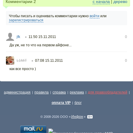
Комментарии
2
с начала
|
дерево
Чтобы писать и оценивать комментарии нужно
войти
или
зарегистрироваться
jfk
11:50 15.11.2011
0
○
Да уж, не то что на первом айфоне...
L1MiT
07:08 15.11.2011
0
○
как все просто )
администрация
правила
справка
реклама
для правообладателей
|
|
|
|
|
оплата VIP
блог
|
Инфон
© 2008-2026 ООО «
»