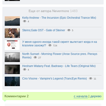
Еще от автора Nevermore
1483
Kelly Andrew - The Incursion (Epic Orchestral Trance Mix)
4
Steins;Gate OST - Gate of Steiner
5
У меня одного иногда такой скрипт вылетает когда я на
krasview захожу!?
724
North Sunset - Morning Flower (Anse Source pres. Pierays
Remix)
27
Hesham Watany Feat. Badrawy - Life Tears (Original Mix)
4
Ciro Visone - Vampire's Legend (TrancEye Remix)
11
Комментарии
2
с начала
|
дерево