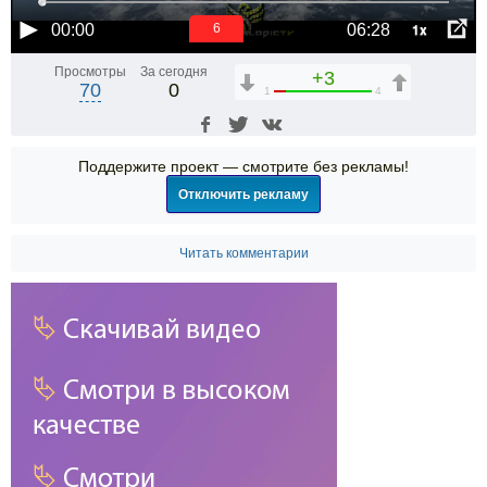
1x
00:00
06:28
6
Просмотры
За сегодня
+3
70
0
1
4
Поддержите проект — смотрите без рекламы!
Отключить рекламу
Читать комментарии