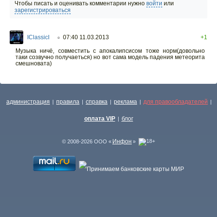
Чтобы писать и оценивать комментарии нужно
войти
или
зарегистрироваться
IClassicI
07:40 11.03.2013
+1
○
Музыка ничё, совместить с апокалипсисом тоже норм(довольно
таки созвучно получаеться) но вот сама модель падения метеорита
смешновата)
администрация
правила
справка
реклама
для правообладателей
|
|
|
|
|
оплата VIP
блог
|
Инфон
© 2008-2026 ООО «
»