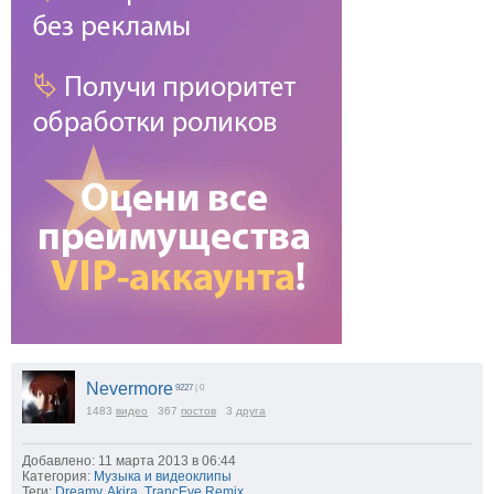
Nevermore
9227
| 0
1483
видео
367
постов
3
друга
Добавлено: 11 марта 2013 в 06:44
Категория:
Музыка и видеоклипы
Теги:
Dreamy
,
Akira
,
TrancEye Remix