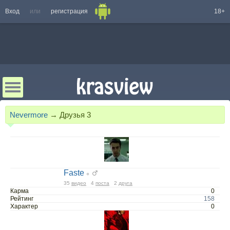
Вход
или
регистрация
18+
Nevermore
→
Друзья
3
Faste
○
35
видео
4
поста
2
друга
Карма
0
Рейтинг
158
Характер
0