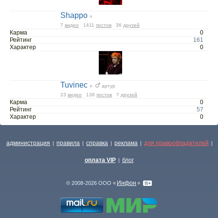
Shappo
○
7
видео
1411
постов
36
друзей
Карма
0
Рейтинг
161
Характер
0
Tuvinec
○
артур
23
видео
138
постов
7
друзей
Карма
0
Рейтинг
57
Характер
0
администрация
правила
справка
реклама
для правообладателей
|
|
|
|
|
оплата VIP
блог
|
Инфон
© 2008-2026 ООО «
»