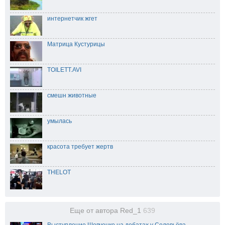
интернетчик жгет
Матрица Кустурицы
TOILETT.AVI
смешн животные
умылась
красота требует жертв
THELOT
Еще от автора Red_1
639
Выступление Шевченко на дебатах у Соловьёва,