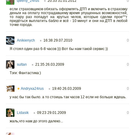
qwerty_24rus
20:33 31.01.2012
0
○
если страховщиков обязать оформлять ДТП и включить в страховку
деньги на оплату пострадавшему время упущенных возможностей,
то пару раз попадут на крутых челов, которые сделки прое**т
придёться выплатить бабло и всё - 10 минут и они на ДТП в любой
точке города.
Anikienych
16:38 29.07.2010
0
○
Я стоял один раз 6-8 часов ))) Вот бы нам такой сервис ))
sultan
21:35 26.03.2009
0
○
Тэги: Фантастика:)
★
Andryxa24rus
19:40 26.03.2009
0
○
у нас бы так было. а то стоишь так часов 12 если не больше ждешь.
Lidasik
09:23 29.01.2009
0
○
жаль,что нам до этого далеко...