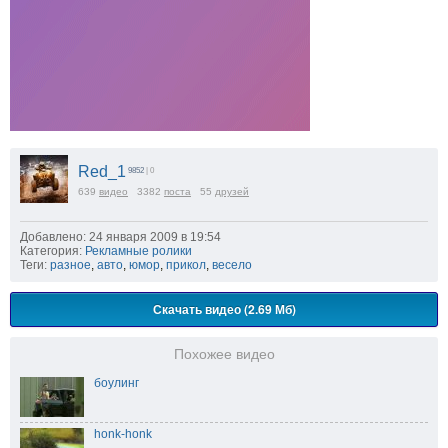
Red_1
9852
| 0
639
видео
3382
поста
55
друзей
Добавлено: 24 января 2009 в 19:54
Категория:
Рекламные ролики
Теги:
разное
,
авто
,
юмор
,
прикол
,
весело
Скачать видео (2.69 Мб)
Похожее видео
боулинг
honk-honk