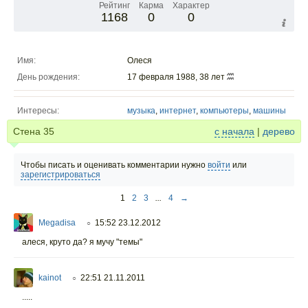
Рейтинг
Карма
Характер
1168
0
0
Имя:
Олеся
День рождения:
17 февраля 1988, 38 лет
Интересы:
музыка
,
интернет
,
компьютеры
,
машины
Стена
35
с начала
|
дерево
Чтобы писать и оценивать комментарии нужно
войти
или
зарегистрироваться
1
2
3
...
4
→
Megadisa
15:52 23.12.2012
○
алеся, круто да? я мучу "темы"
kainot
22:51 21.11.2011
○
.....