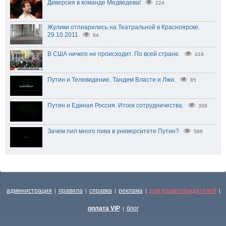
Диверсия в команде Медведева!
224
Жулики отпиарились на Театральной в Красноярске.
29.10.2011
84
В США ничего не происходит. По всей стране.
419
Путин и Телевидение. Тандем Власти и Лжи.
85
Путин и Единая Россия. Итоги сотрудничества.
308
Зачем пил много пива в университете Путин?
589
администрация
правила
справка
реклама
для правообладателей
|
|
|
|
|
оплата VIP
блог
|