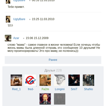
UglyBare
00:53 12.03.2010
○
Тебе привет.
UglyBare
15:25 11.03.2010
○
ТП?
Azar
15:06 15.12.2009
○
слово "мама" - самое главное в жизни человека! Если хочешь чтобы
жизнь мамы была длинной отправь это сообщение 10 друзьям! Не
могу проигнорировать! Это про маму, не поленись)))
Ранее
Друзья
228
-
Red_1
fred-
Fa2m
Longini
SmiT
ShaNo