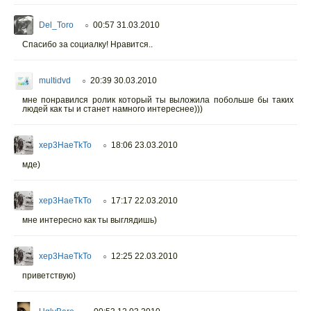
Del_Toro
00:57 31.03.2010
○
Спасибо за социалку! Нравится..
multidvd
20:39 30.03.2010
○
мне понравился ролик который ты выложила побольше бы таких
людей как ты и станет намного интереснее)))
xep3HaeTkTo
18:06 23.03.2010
○
мде)
xep3HaeTkTo
17:17 22.03.2010
○
мне интересно как ты выглядишь)
xep3HaeTkTo
12:25 22.03.2010
○
приветствую)