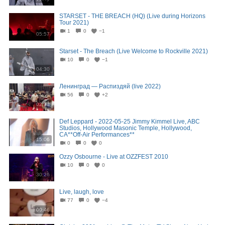
STARSET - THE BREACH (HQ) (Live during Horizons
Tour 2021)
1
0
−1
05:57
Starset - The Breach (Live Welcome to Rockville 2021)
10
0
−1
04:30
Ленинград — Распиздяй (live 2022)
56
0
+2
02:38
Def Leppard - 2022-05-25 Jimmy Kimmel Live, ABC
Studios, Hollywood Masonic Temple, Hollywood,
CA**Off-Air Performances**
15:06
0
0
0
Ozzy Osbourne - Live at OZZFEST 2010
10
0
0
30:26
Live, laugh, love
77
0
−4
00:46