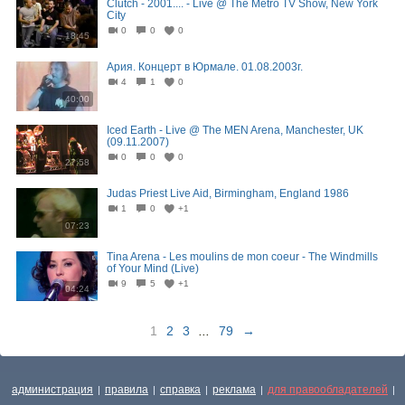
Clutch - 2001.... - Live @ The Metro TV Show, New York
City
0
0
0
18:45
Ария. Концерт в Юрмале. 01.08.2003г.
4
1
0
40:00
Iced Earth - Live @ The MEN Arena, Manchester, UK
(09.11.2007)
0
0
0
27:58
Judas Priest Live Aid, Birmingham, England 1986
1
0
+1
07:23
Tina Arena - Les moulins de mon coeur - The Windmills
of Your Mind (Live)
9
5
+1
04:24
1
2
3
...
79
→
администрация
правила
справка
реклама
для правообладателей
|
|
|
|
|