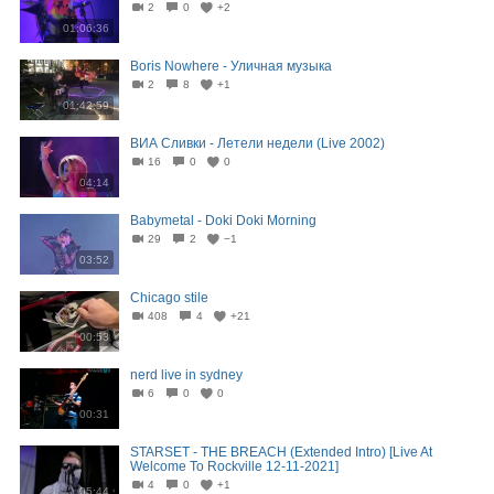
2
0
+2
01:06:36
Boris Nowhere - Уличная музыка
2
8
+1
01:42:59
ВИА Сливки - Летели недели (Live 2002)
16
0
0
04:14
Babymetal - Doki Doki Morning
29
2
−1
03:52
Chicago stile
408
4
+21
00:53
nerd live in sydney
6
0
0
00:31
STARSET - THE BREACH (Extended Intro) [Live At
Welcome To Rockville 12-11-2021]
4
0
+1
05:44