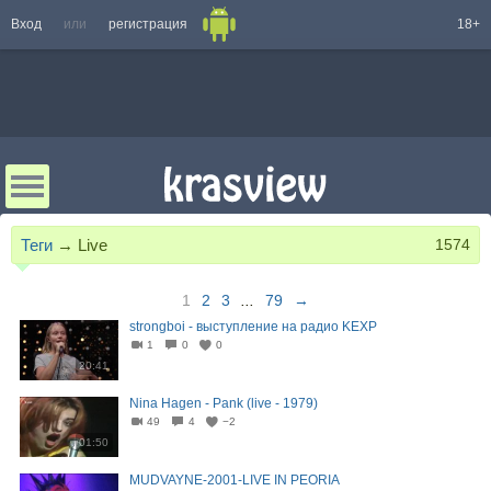
Вход
или
регистрация
18+
Теги
→
Live
1574
1
2
3
...
79
→
strongboi - выступление на радио KEXP
1
0
0
20:41
Nina Hagen - Pank (live - 1979)
49
4
−2
01:50
MUDVAYNE-2001-LIVE IN PEORIA