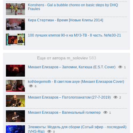
Konshens - Gal a bubble choreo on basic steps by DHQ
Fraules
Кира Стертман - Время [Новые Клипы 2014]
100 лучших клипов 90-х на МУЗ-ТВ - 8 часть. №№30-21
Еще от автора m_soloviev
583
Михаил Елизаров – Запомни, Катюша (E.S.T. Cover)
1
kothbegemoth - В светлом ахуе (Михаил Елизаров Cover)
6
Михаил Елизаров – Патологоанатом (27-7-2019)
2
Михаил Елизаров – Вагинальный голкипер
1
Элементы: Модель для сборки (Сотый эфир ٠ последний)
(VHS-Rip)
0