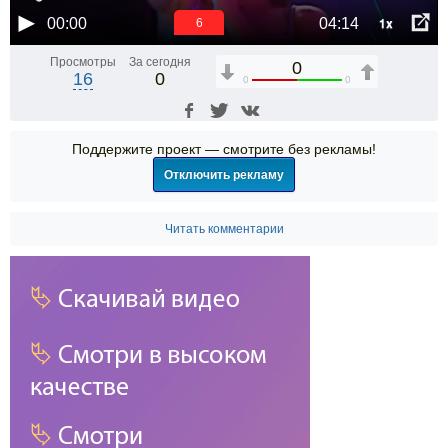
1x
00:00
04:14
6
Просмотры
За сегодня
0
16
0
0
0
Поддержите проект — смотрите без рекламы!
Отключить рекламу
Читать комментарии